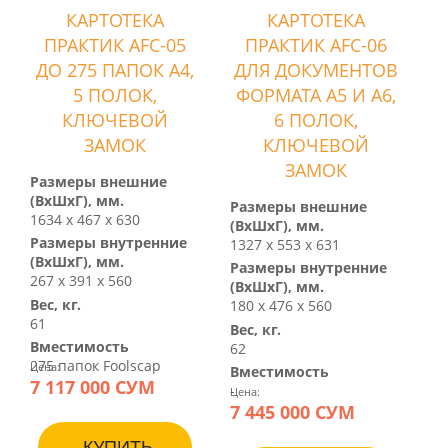
КАРТОТЕКА
КАРТОТЕКА
ПРАКТИК AFC-05
ПРАКТИК AFC-06
ДО 275 ПАПОК А4,
ДЛЯ ДОКУМЕНТОВ
5 ПОЛОК,
ФОРМАТА А5 И А6,
КЛЮЧЕВОЙ
6 ПОЛОК,
ЗАМОК
КЛЮЧЕВОЙ
ЗАМОК
Размеры внешние
(ВхШхГ), мм.
Размеры внешние
1634 х 467 х 630
(ВхШхГ), мм.
Размеры внутренние
1327 х 553 х 631
(ВхШхГ), мм.
Размеры внутренние
267 х 391 х 560
(ВхШхГ), мм.
Вес, кг.
180 х 476 х 560
61
Вес, кг.
Вместимость
62
275 папок Foolscap
Цена:
Вместимость
7 117 000 СУМ
-
Цена:
7 445 000 СУМ
КУПИТЬ