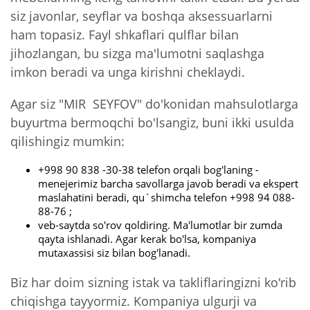
siz javonlar, seyflar va boshqa aksessuarlarni
ham topasiz. Fayl shkaflari qulflar bilan
jihozlangan, bu sizga ma'lumotni saqlashga
imkon beradi va unga kirishni cheklaydi.
Agar siz "MIR SEYFOV" do'konidan mahsulotlarga
buyurtma bermoqchi bo'lsangiz, buni ikki usulda
qilishingiz mumkin:
+998 90 838 -30-38 telefon orqali bog'laning -
menejerimiz barcha savollarga javob beradi va ekspert
maslahatini beradi, qu`shimcha telefon +998 94 088-
88-76 ;
veb-saytda so'rov qoldiring. Ma'lumotlar bir zumda
qayta ishlanadi. Agar kerak bo'lsa, kompaniya
mutaxassisi siz bilan bog'lanadi.
Biz har doim sizning istak va takliflaringizni ko'rib
chiqishga tayyormiz. Kompaniya ulgurji va