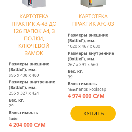
КАРТОТЕКА
КАРТОТЕКА
ПРАКТИК А-43 ДО
ПРАКТИК AFC-03
126 ПАПОК А4, 3
Размеры внешние
ПОЛКИ,
(ВхШхГ), мм.
КЛЮЧЕВОЙ
1020 х 467 х 630
ЗАМОК
Размеры внутренние
(ВхШхГ), мм.
Размеры внешние
267 х 391 х 560
(ВхШхГ), мм.
Вес, кг.
995 х 408 х 480
39
Размеры внутренние
Вместимость
(ВхШхГ), мм.
165 папок Foolscap
Цена:
255 х 327 х 424
4 974 000 СУМ
Вес, кг.
29
Вместимость
КУПИТЬ
126
Цена:
4 204 000 СУМ