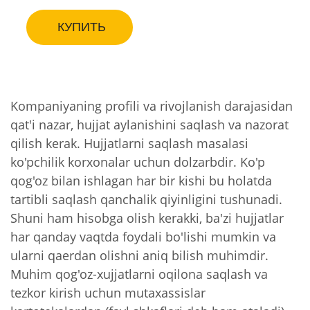
КУПИТЬ
Kompaniyaning profili va rivojlanish darajasidan
qat'i nazar, hujjat aylanishini saqlash va nazorat
qilish kerak. Hujjatlarni saqlash masalasi
ko'pchilik korxonalar uchun dolzarbdir. Ko'p
qog'oz bilan ishlagan har bir kishi bu holatda
tartibli saqlash qanchalik qiyinligini tushunadi.
Shuni ham hisobga olish kerakki, ba'zi hujjatlar
har qanday vaqtda foydali bo'lishi mumkin va
ularni qaerdan olishni aniq bilish muhimdir.
Muhim qog'oz-xujjatlarni oqilona saqlash va
tezkor kirish uchun mutaxassislar