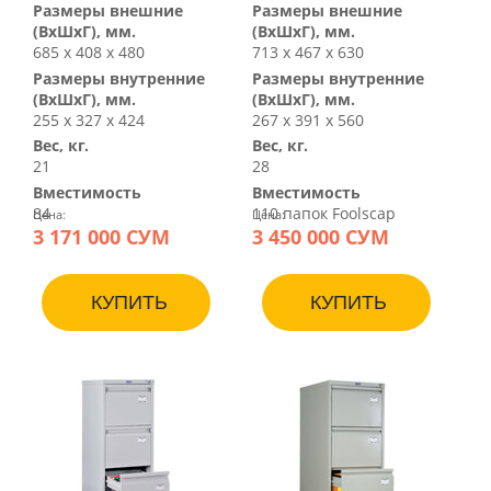
Размеры внешние
Размеры внешние
(ВхШхГ), мм.
(ВхШхГ), мм.
685 х 408 х 480
713 х 467 х 630
Размеры внутренние
Размеры внутренние
(ВхШхГ), мм.
(ВхШхГ), мм.
255 х 327 х 424
267 х 391 х 560
Вес, кг.
Вес, кг.
21
28
Вместимость
Вместимость
84
110 папок Foolscap
Цена:
Цена:
3 171 000 СУМ
3 450 000 СУМ
КУПИТЬ
КУПИТЬ