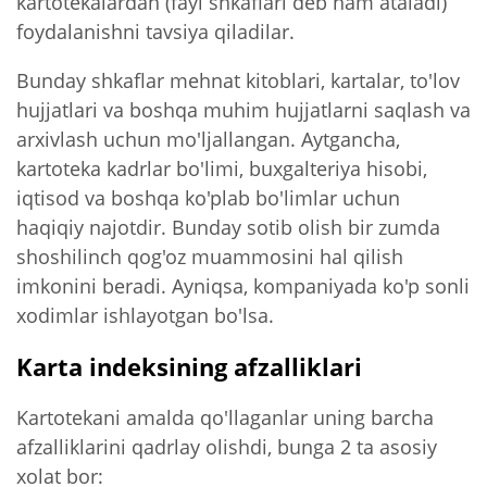
kartotekalardan (fayl shkaflari deb ham ataladi)
foydalanishni tavsiya qiladilar.
Bunday shkaflar mehnat kitoblari, kartalar, to'lov
hujjatlari va boshqa muhim hujjatlarni saqlash va
arxivlash uchun mo'ljallangan. Aytgancha,
kartoteka kadrlar bo'limi, buxgalteriya hisobi,
iqtisod va boshqa ko'plab bo'limlar uchun
haqiqiy najotdir. Bunday sotib olish bir zumda
shoshilinch qog'oz muammosini hal qilish
imkonini beradi. Ayniqsa, kompaniyada ko'p sonli
xodimlar ishlayotgan bo'lsa.
Karta indeksining afzalliklari
Kartotekani amalda qo'llaganlar uning barcha
afzalliklarini qadrlay olishdi, bunga 2 ta asosiy
xolat bor: