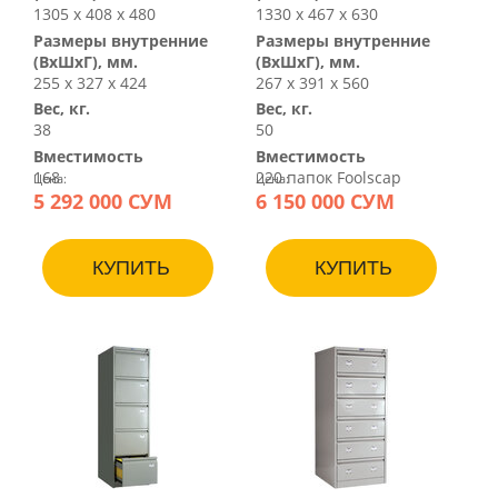
1305 х 408 х 480
1330 х 467 х 630
Размеры внутренние
Размеры внутренние
(ВхШхГ), мм.
(ВхШхГ), мм.
255 х 327 х 424
267 х 391 х 560
Вес, кг.
Вес, кг.
38
50
Вместимость
Вместимость
168
220 папок Foolscap
Цена:
Цена:
5 292 000 СУМ
6 150 000 СУМ
КУПИТЬ
КУПИТЬ