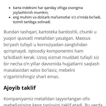
karta indeksini har qanday ofisga osongina
joylashtirish mumkin;
eng muhim va dolzarb ma'lumotlar o'z o'rnida bo'ladi,
tizimli tartibga solinadi.
Bundan tashqari, kartoteka bardoshli, chunki u
yuqori quvvatli metalldan yasalgan. Maxsus
bo'yash tufayli u korroziyadan-zanglshdan
qo'rqmaydi. Iqtisodiy komponentni ham
ta'kidlash kerak. Uzoq xizmat muddati tufayli siz
bir necha o'n yillar davomida hujjatlarni saqlash
masalasidan xalos bo'lasiz, mebelni
o'zgartirishingiz shart emas.
Ajoyib taklif
Kompaniyamiz metalldan tayyorlangan ofis
mebellarining keng tanlovini taklif etadi. Bu yerda