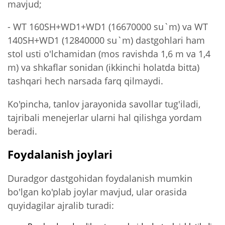
mavjud;
- WT 160SH+WD1+WD1 (16670000 su`m) va WT
140SH+WD1 (12840000 su`m) dastgohlari ham
stol usti o'lchamidan (mos ravishda 1,6 m va 1,4
m) va shkaflar sonidan (ikkinchi holatda bitta)
tashqari hech narsada farq qilmaydi.
Ko'pincha, tanlov jarayonida savollar tug'iladi,
tajribali menejerlar ularni hal qilishga yordam
beradi.
Foydalanish joylari
Duradgor dastgohidan foydalanish mumkin
bo'lgan ko'plab joylar mavjud, ular orasida
quyidagilar ajralib turadi: