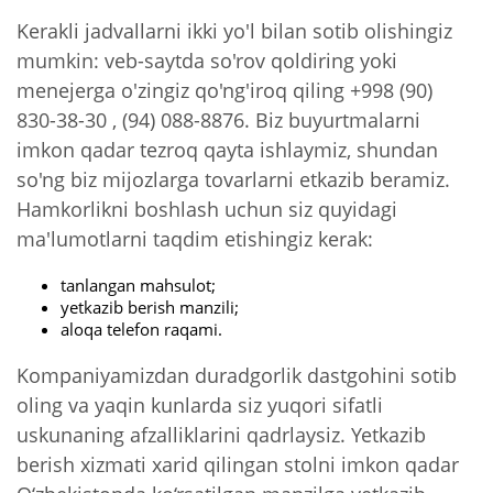
Kerakli jadvallarni ikki yo'l bilan sotib olishingiz
mumkin: veb-saytda so'rov qoldiring yoki
menejerga o'zingiz qo'ng'iroq qiling +998 (90)
830-38-30 , (94) 088-8876. Biz buyurtmalarni
imkon qadar tezroq qayta ishlaymiz, shundan
so'ng biz mijozlarga tovarlarni etkazib beramiz.
Hamkorlikni boshlash uchun siz quyidagi
ma'lumotlarni taqdim etishingiz kerak:
tanlangan mahsulot;
yetkazib berish manzili;
aloqa telefon raqami.
Kompaniyamizdan duradgorlik dastgohini sotib
oling va yaqin kunlarda siz yuqori sifatli
uskunaning afzalliklarini qadrlaysiz. Yetkazib
berish xizmati xarid qilingan stolni imkon qadar