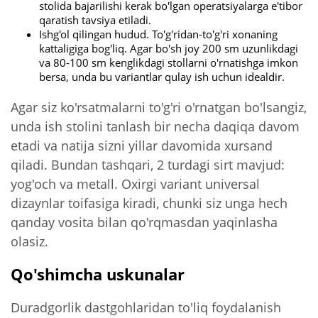
stolida bajarilishi kerak bo'lgan operatsiyalarga e'tibor
qaratish tavsiya etiladi.
Ishg'ol qilingan hudud. To'g'ridan-to'g'ri xonaning
kattaligiga bog'liq. Agar bo'sh joy 200 sm uzunlikdagi
va 80-100 sm kenglikdagi stollarni o'rnatishga imkon
bersa, unda bu variantlar qulay ish uchun idealdir.
Agar siz ko'rsatmalarni to'g'ri o'rnatgan bo'lsangiz,
unda ish stolini tanlash bir necha daqiqa davom
etadi va natija sizni yillar davomida xursand
qiladi. Bundan tashqari, 2 turdagi sirt mavjud:
yog'och va metall. Oxirgi variant universal
dizaynlar toifasiga kiradi, chunki siz unga hech
qanday vosita bilan qo'rqmasdan yaqinlasha
olasiz.
Qo'shimcha uskunalar
Duradgorlik dastgohlaridan to'liq foydalanish