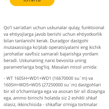
Qo'l san'atlari uchun uskunalar qulay, funktsional
va ehtiyojlarga javob berishi uchun ehtiyotkorlik
bilan tanlanishi kerak. Duradgor dastgohi
mutaxassisga ko'plab operatsiyalarni eng kichik
jarohatlar xavfisiz samarali bajarishga yordam
beradi. Uskunaning narxi bevosita uning
parametrlariga bog'liq. Masalan misol urnida:
- WT 160SH+WD1+WD1 (16670000 su`m) va
160SH+WD5+WD5 (27250000 su`m) dastgohlari
bir xil o'lchamlarga ega va asosan bir xil dizaynga
ega, ammo birinchi holatda siz 2 eshikli shkaf
olasiz, ikkinchisida - shkaflar o'rniga tortmalar