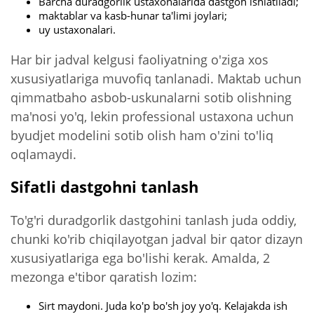
Barcha duradgorlik ustaxonalarida dastgoh ishlatiladi;
maktablar va kasb-hunar ta'limi joylari;
uy ustaxonalari.
Har bir jadval kelgusi faoliyatning o'ziga xos
xususiyatlariga muvofiq tanlanadi. Maktab uchun
qimmatbaho asbob-uskunalarni sotib olishning
ma'nosi yo'q, lekin professional ustaxona uchun
byudjet modelini sotib olish ham o'zini to'liq
oqlamaydi.
Sifatli dastgohni tanlash
To'g'ri duradgorlik dastgohini tanlash juda oddiy,
chunki ko'rib chiqilayotgan jadval bir qator dizayn
xususiyatlariga ega bo'lishi kerak. Amalda, 2
mezonga e'tibor qaratish lozim:
Sirt maydoni. Juda ko'p bo'sh joy yo'q. Kelajakda ish