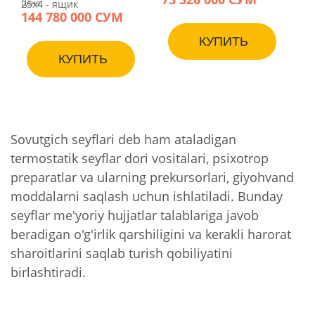
25х4 - ящик
Цена:
144 780 000 СУМ
КУПИТЬ
КУПИТЬ
Sovutgich seyflari deb ham ataladigan
termostatik seyflar dori vositalari, psixotrop
preparatlar va ularning prekursorlari, giyohvand
moddalarni saqlash uchun ishlatiladi. Bunday
seyflar me'yoriy hujjatlar talablariga javob
beradigan o'g'irlik qarshiligini va kerakli harorat
sharoitlarini saqlab turish qobiliyatini
birlashtiradi.