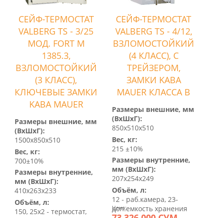
СЕЙФ-ТЕРМОСТАТ
СЕЙФ-ТЕРМОСТАТ
VALBERG TS - 3/25
VALBERG TS - 4/12,
МОД. FORT М
ВЗЛОМОСТОЙКИЙ
1385.3,
(4 КЛАСС), С
ВЗЛОМОСТОЙКИЙ
ТРЕЙЗЕРОМ,
(3 КЛАСС),
ЗАМКИ KABA
КЛЮЧЕВЫЕ ЗАМКИ
MAUER КЛАССА B
KABA MAUER
Размеры внешние, мм
(ВхШхГ):
Размеры внешние, мм
850x510x510
(ВхШхГ):
Вес, кг:
1500x850x510
215 ±10%
Вес, кг:
Размеры внутренние,
700±10%
мм (ВхШхГ):
Размеры внутренние,
207x254x249
мм (ВхШхГ):
Объём, л:
410x263x233
12 - раб.камера, 23-
Объём, л:
доп.емкость хранения
Цена:
150, 25х2 - термостат,
73 326 000 СУМ