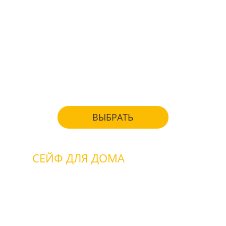
офис с пожаротушением
офис охраняемый
если нет охраны и
пожаротушения
с защитой от пожара
с комплексной защитой
ВЫБРАТЬ
СЕЙФ ДЛЯ ДОМА
взломостойкие
огнестойкие
для денег
для ценностей