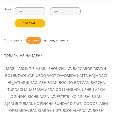
Цена
ПОКАЗАТЬ
Сортировать
по цене
по популярности
ТОВАРЫ НЕ НАЙДЕНЫ
MOBIL ARXIV TIZIMLARI ISHONCHLI VA BARQAROR DIZAYN
BO'LIB, FAOLIYATI UZOQ VAQT DAVOMIDA KATTA HAJMDAGI
HUJJATLARNI SAQLASH BILAN BOG'LIQ BO'LGAN BARCHA
TURDAGI MUASSASALARDA QO'LLANILADI. USHBU ARXIV
O'ZINING KICHIK VAZNI VA ESTETIK KO'RINISHI BILAN
AJRALIB TURADI. KO'PINCHA BUNDAY DIZAYN QOG'OZLARNI
OFISLARDA, BANKLARDA, KUTUBXONALARDA VA BO'SH