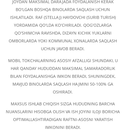
JOYDAN MAKSIMAL DARAJADA FOYDALANISH KERAK
BO'LGAN BOSHQA BINOLARDA SAQLASH UCHUN
ISHLATILADI. RAF (STELLAJ) HAYDOVCHI (SURIB TURISH)
YORDAMIDA QO'LDA KO'CHIRILADI. QOG'OZLARGA
QO'SHIMCHA RAVISHDA, DIZAYN KICHIK YUKLARNI
OMBORLARDA YOKI KOMMUNAL XONALARDA SAQLASH
UCHUN JAVOB BERADI.
MOBIL TOKCHALARNING ASOSIY AFZALLIGI SHUNDAKI, U
HAR QANDAY HUDUDDAN MAKSIMAL SAMARADORLIK
BILAN FOYDALANISHGA IMKON BERADI, SHUNINGDEK,
MAVJUD BINOLARDA SAQLASH HAJMINI 50-100% GA
OSHIRADI.
MAXSUS ISHLAB CHIQISH SIZGA HUDUDNING BARCHA
NUANSLARINI HISOBGA OLISH VA ISH JOYINI ILOJI BORICHA
OPTIMALLASHTIRADIGAN RAFTNI-ASOSNI YARATISH
IMKONINI BERADI.