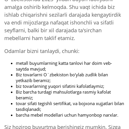
amalga oshirib kelmoqda. Shu vaqt ichida biz
ishlab chiqarishni sezilarli darajada kengaytirdik
va endi mijozlarga nafaqat ishonchli va sifatli
seyflarni, balki bir xil darajada ta'sirchan
mebellarni ham taklif etamiz.
Odamlar bizni tanlaydi, chunki:
metall buyumlarning katta tanlovi har doim veb-
saytda mavjud;
Biz tovarlarni O`zbekiston bo'ylab zudlik bilan
yetkazib beramiz;
biz tovarlarning yuqori sifatini kafolatlaymiz;
Biz barcha turdagi mahsulotlarga rasmiy kafolat
beramiz;
tovar sifati tegishli sertifikat, va bojxona xujjatlari bilan
tasdiqlanadi;
barcha mebel modellari uchun hamyonbop narxlar.
Siz hoziroq buyurtma berishingiz mumkin. Sizga