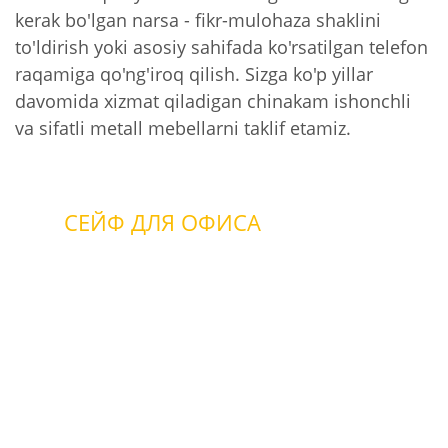
kerak bo'lgan narsa - fikr-mulohaza shaklini
to'ldirish yoki asosiy sahifada ko'rsatilgan telefon
raqamiga qo'ng'iroq qilish. Sizga ko'p yillar
davomida xizmat qiladigan chinakam ishonchli
va sifatli metall mebellarni taklif etamiz.
СЕЙФ ДЛЯ ОФИСА
офис с пожаротушением
офис охраняемый
если нет охраны и
пожаротушения
с защитой от пожара
с комплексной защитой