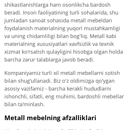
shikastlanishlarga ham osonlikcha bardosh
beradi. Inson faoliyatining turli sohalarida, shu
jumladan sanoat sohasida metall mebeldan
foydalanish materialning yuqori mustahkamligi
va uning chidamliligi bilan bog'liq. Metall kabi
materialning xususiyatlari xavfsizlik va texnik
xizmat ko'rsatish qulayligini hisobga olgan holda
barcha zarur talablarga javob beradi.
Kompaniyamiz turli xil metall mebellarni sotish
bilan shug'ullanadi. Biz o'z oldimizga qo'ygan
asosiy vazifamiz - barcha kerakli hududlarni
ishonchli, sifatli, eng muhimi, bardoshli mebellar
bilan ta'minlash.
Metall mebelning afzalliklari