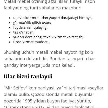
Metall mebel o'zining afzalliklari tufayli inson
faoliyatining turli sohalarida mashhur:
tajovuzkor muhitdan yuqori darajadagi himoya;
g'amxo'rlik qilish oson;
foydalanish qulayligi;
tez o'rnatish;
yuqori darajadagi texnik xizmat ko'rsatish;
uzoq xizmat muddati.
Shuning uchun metall mebel hayotning ko'p
sohalarida dolzarbdir. Bundan tashqari u har
qanday interyerga juda mos keladi.
Ular bizni tanlaydi
"Mir Seifov" kompaniyasi, ya`ni tarjimasi «seyflar
olami» bulib, Qozoqistonda metall buyumlar
bozorida 1995 yildan buyon faoliyat yuritib,
O`zbekistonda 2023 yildan buyon faoliyatini