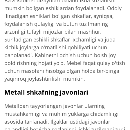
Ba'zi kabinet dizaynlari balandlikda sozlanishi
mumkin bo'lgan eshiklardan foydalanadi. Oddiy
ilinadigan eshiklari bo'lgan shkaflar, ayniqsa,
foydalanish qulayligi va butun tuzilmaning
arzonligi tufayli mijozlar bilan mashhur.
Suriladigan eshikli shkaflar ixchamligi va juda
kichik joylarga o'rnatilishi qobiliyati uchun
baholanadi. Kabinetni ochish uchun bo'sh joy
qoldirishning hojati yo'q. Mebel faqat qulay o'tish
uchun masofani hisobga olgan holda bir-biriga
yaqinroq joylashtirilishi mumkin.
Metall shkafning javonlari
Metalldan tayyorlangan javonlar ularning
mustahkamligi va muhim yuklarga chidamliligi
asosida tanlanadi. Ilgaklar ustidagi javonlar
balandligi bo'yicha sozlanishi, ichki tuzilmani turli