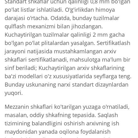
Standart shkaflar uchun qalinligi 0,8 mm bo'lgan
po'lat listlar ishlatiladi. O'g'irlikdan himoya
darajasi o'rtacha. Odatda, bunday tuzilmalar
qulflash mexanizmi bilan jihozlangan.
Kuchaytirilgan tuzilmalar qalinligi 2 mm gacha
bo'lgan po'lat plitalardan yasalgan. Sertifikatlash
jarayoni natijasida mustahkamlangan arxiv
shkaflari sertifikatlanadi, mahsulotga ma'lum bir
sinf beriladi; Kuchaytirilgan arxiv shkaflarining
ba'zi modellari o'z xususiyatlarida seyflarga teng.
Bunday uskunaning narxi standart dizaynlardan
yuqori.
Mezzanin shkaflari ko'tarilgan yuzaga o'rnatiladi,
masalan, oddiy shkafning tepasida. Saqlash
tizimining balandligini oshirish arxivning ish
maydonidan yanada oqilona foydalanish