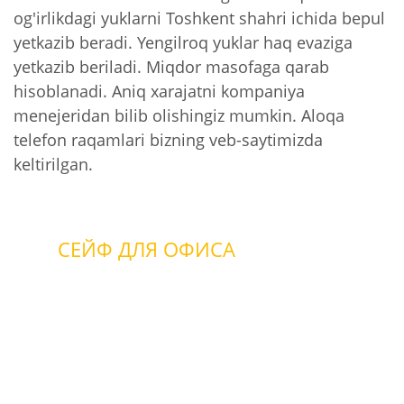
og'irlikdagi yuklarni Toshkent shahri ichida bepul
yetkazib beradi. Yengilroq yuklar haq evaziga
yetkazib beriladi. Miqdor masofaga qarab
hisoblanadi. Aniq xarajatni kompaniya
menejeridan bilib olishingiz mumkin. Aloqa
telefon raqamlari bizning veb-saytimizda
keltirilgan.
СЕЙФ ДЛЯ ОФИСА
офис с пожаротушением
офис охраняемый
если нет охраны и
пожаротушения
с защитой от пожара
с комплексной защитой