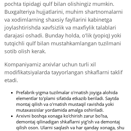
pochta tipidagi qulf bilan olishingiz mumkin.
Buxgalteriya hujjatlarini, muhim shartnomalarni
va xodimlarning shaxsiy fayllarini kabinetga
joylashtirishda xavfsizlik va maxfiylik talablari
darajasi oshadi. Bunday holda, o'lik (yopiq) yoki
tutqichli qulf bilan mustahkamlangan tuzilmani
sotib olish kerak.
Kompaniyamiz arxivlar uchun turli xil
modifikatsiyalarda tayyorlangan shkaflarni taklif
etadi.
Prefabrik-yigma tuzilmalar o'rnatish joyiga alohida
elementlar to'plami sifatida etkazib beriladi. Saytda
montaj qilish va o'rnatish mustaqil ravishda yoki
mutaxassislar yordamida amalga oshiriladi.
Arxivni boshqa xonaga ko'chirish zarur bo'lsa,
demontaj qilinadigan shkaflarni yig'ish va demontaj
qilish oson. Ularni saqlash va har qanday xonaga, shu