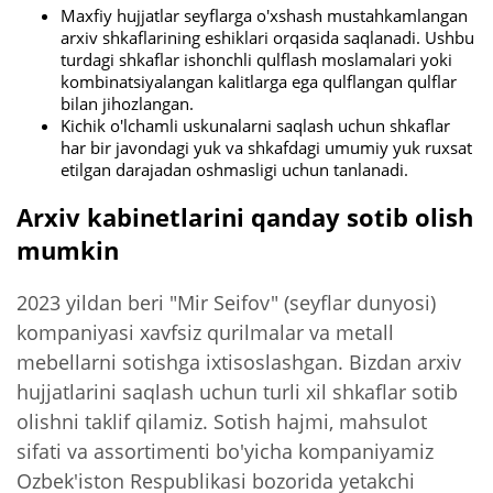
Maxfiy hujjatlar seyflarga o'xshash mustahkamlangan
arxiv shkaflarining eshiklari orqasida saqlanadi. Ushbu
turdagi shkaflar ishonchli qulflash moslamalari yoki
kombinatsiyalangan kalitlarga ega qulflangan qulflar
bilan jihozlangan.
Kichik o'lchamli uskunalarni saqlash uchun shkaflar
har bir javondagi yuk va shkafdagi umumiy yuk ruxsat
etilgan darajadan oshmasligi uchun tanlanadi.
Arxiv kabinetlarini qanday sotib olish
mumkin
2023 yildan beri "Mir Seifov" (seyflar dunyosi)
kompaniyasi xavfsiz qurilmalar va metall
mebellarni sotishga ixtisoslashgan. Bizdan arxiv
hujjatlarini saqlash uchun turli xil shkaflar sotib
olishni taklif qilamiz. Sotish hajmi, mahsulot
sifati va assortimenti bo'yicha kompaniyamiz
Ozbek'iston Respublikasi bozorida yetakchi