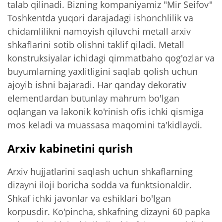
talab qilinadi. Bizning kompaniyamiz "Mir Seifov"
Toshkentda yuqori darajadagi ishonchlilik va
chidamlilikni namoyish qiluvchi metall arxiv
shkaflarini sotib olishni taklif qiladi. Metall
konstruksiyalar ichidagi qimmatbaho qog'ozlar va
buyumlarning yaxlitligini saqlab qolish uchun
ajoyib ishni bajaradi. Har qanday dekorativ
elementlardan butunlay mahrum bo'lgan
oqlangan va lakonik ko'rinish ofis ichki qismiga
mos keladi va muassasa maqomini ta'kidlaydi.
Arxiv kabinetini qurish
Arxiv hujjatlarini saqlash uchun shkaflarning
dizayni iloji boricha sodda va funktsionaldir.
Shkaf ichki javonlar va eshiklari bo'lgan
korpusdir. Ko'pincha, shkafning dizayni 60 papka