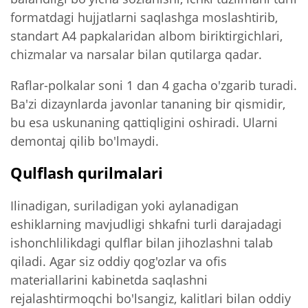
formatdagi hujjatlarni saqlashga moslashtirib,
standart A4 papkalaridan albom biriktirgichlari,
chizmalar va narsalar bilan qutilarga qadar.
Raflar-polkalar soni 1 dan 4 gacha o'zgarib turadi.
Ba'zi dizaynlarda javonlar tananing bir qismidir,
bu esa uskunaning qattiqligini oshiradi. Ularni
demontaj qilib bo'lmaydi.
Qulflash qurilmalari
Ilinadigan, suriladigan yoki aylanadigan
eshiklarning mavjudligi shkafni turli darajadagi
ishonchlilikdagi qulflar bilan jihozlashni talab
qiladi. Agar siz oddiy qog'ozlar va ofis
materiallarini kabinetda saqlashni
rejalashtirmoqchi bo'lsangiz, kalitlari bilan oddiy