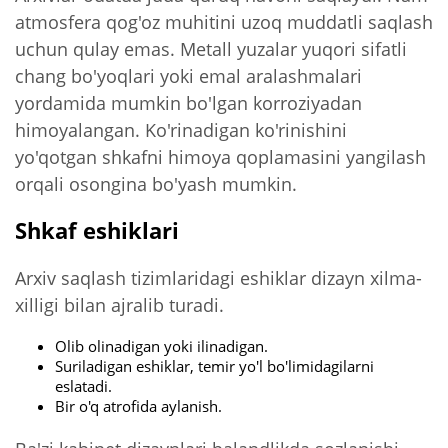
atmosfera qog'oz muhitini uzoq muddatli saqlash
uchun qulay emas. Metall yuzalar yuqori sifatli
chang bo'yoqlari yoki emal aralashmalari
yordamida mumkin bo'lgan korroziyadan
himoyalangan. Ko'rinadigan ko'rinishini
yo'qotgan shkafni himoya qoplamasini yangilash
orqali osongina bo'yash mumkin.
Shkaf eshiklari
Arxiv saqlash tizimlaridagi eshiklar dizayn xilma-
xilligi bilan ajralib turadi.
Olib olinadigan yoki ilinadigan.
Suriladigan eshiklar, temir yo'l bo'limidagilarni
eslatadi.
Bir o'q atrofida aylanish.