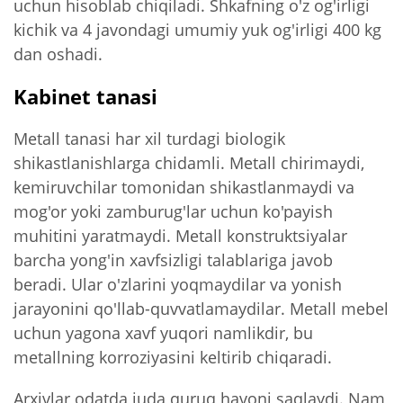
uchun hisoblab chiqiladi. Shkafning o'z og'irligi
kichik va 4 javondagi umumiy yuk og'irligi 400 kg
dan oshadi.
Kabinet tanasi
Metall tanasi har xil turdagi biologik
shikastlanishlarga chidamli. Metall chirimaydi,
kemiruvchilar tomonidan shikastlanmaydi va
mog'or yoki zamburug'lar uchun ko'payish
muhitini yaratmaydi. Metall konstruktsiyalar
barcha yong'in xavfsizligi talablariga javob
beradi. Ular o'zlarini yoqmaydilar va yonish
jarayonini qo'llab-quvvatlamaydilar. Metall mebel
uchun yagona xavf yuqori namlikdir, bu
metallning korroziyasini keltirib chiqaradi.
Arxivlar odatda juda quruq havoni saqlaydi. Nam