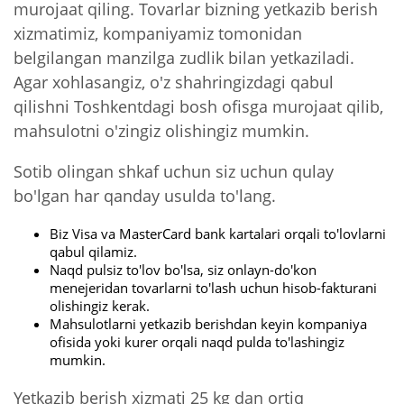
murojaat qiling. Tovarlar bizning yetkazib berish
xizmatimiz, kompaniyamiz tomonidan
belgilangan manzilga zudlik bilan yetkaziladi.
Agar xohlasangiz, o'z shahringizdagi qabul
qilishni Toshkentdagi bosh ofisga murojaat qilib,
mahsulotni o'zingiz olishingiz mumkin.
Sotib olingan shkaf uchun siz uchun qulay
bo'lgan har qanday usulda to'lang.
Biz Visa va MasterCard bank kartalari orqali to'lovlarni
qabul qilamiz.
Naqd pulsiz to'lov bo'lsa, siz onlayn-do'kon
menejeridan tovarlarni to'lash uchun hisob-fakturani
olishingiz kerak.
Mahsulotlarni yetkazib berishdan keyin kompaniya
ofisida yoki kurer orqali naqd pulda to'lashingiz
mumkin.
Yetkazib berish xizmati 25 kg dan ortiq