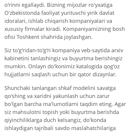
o'rinni egallaydi. Bizning mijozlar ro'yxatiga
O'zbekistonda faoliyat yurituvchi yirik davlat
idoralari, ishlab chiqarish kompaniyalari va
xususiy firmalar kiradi. Kompaniyamizning bosh
ofisi Toshkent shahrida joylashgan.
Siz to'g'ridan-to'g'ri kompaniya veb-saytida arxiv
kabinetini tanlashingiz va buyurtma berishingiz
mumkin. Onlayn do'konimiz katalogida qog'oz
hujjatlarni saqlash uchun bir qator dizaynlar.
Shunchaki tanlangan shkaf modelini savatga
qo'shing va xaridni yakunlash uchun zarur
bo'lgan barcha ma'lumotlarni taqdim eting. Agar
siz mahsulotni topish yoki buyurtma berishda
qiyinchiliklarga duch kelsangiz, do'konda
ishlaydigan tajribali savdo maslahatchilariga