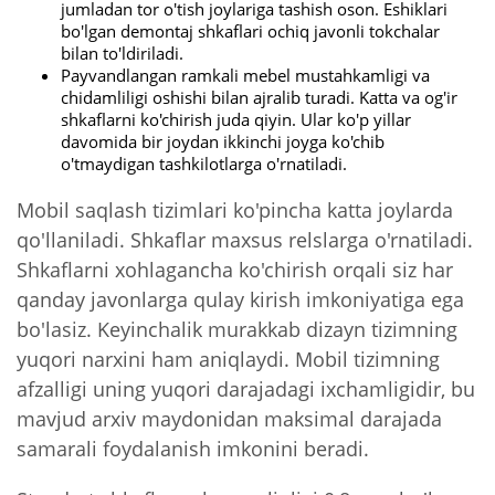
jumladan tor o'tish joylariga tashish oson. Eshiklari
bo'lgan demontaj shkaflari ochiq javonli tokchalar
bilan to'ldiriladi.
Payvandlangan ramkali mebel mustahkamligi va
chidamliligi oshishi bilan ajralib turadi. Katta va og'ir
shkaflarni ko'chirish juda qiyin. Ular ko'p yillar
davomida bir joydan ikkinchi joyga ko'chib
o'tmaydigan tashkilotlarga o'rnatiladi.
Mobil saqlash tizimlari ko'pincha katta joylarda
qo'llaniladi. Shkaflar maxsus relslarga o'rnatiladi.
Shkaflarni xohlagancha ko'chirish orqali siz har
qanday javonlarga qulay kirish imkoniyatiga ega
bo'lasiz. Keyinchalik murakkab dizayn tizimning
yuqori narxini ham aniqlaydi. Mobil tizimning
afzalligi uning yuqori darajadagi ixchamligidir, bu
mavjud arxiv maydonidan maksimal darajada
samarali foydalanish imkonini beradi.