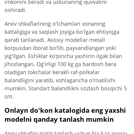
imkonini beradi va uskunaning quvvatini
oshiradi.
Arxiv shkaflarining o'lchamlari xonaning
kattaligiga va saqlash joyiga bo'lgan ehtiyojga
qarab tanlanadi. Asosiy modellar metall
korpusdan iborat bo'lib, payvandlangan yoki
yig'ilgan. Eshiklar ko'pincha yashirin ilgak bilan
jihozlangan. Og'irligi 100 kg ga bardosh bera
oladigan tokchalar kerakli raf-polkalar
balandligini yaratib, xohlagancha o'rnatilishi
mumkin. Standart balandlikni sozlash bosqichi 5
sm.
Onlayn do'kon katalogida eng yaxshi
modelni qanday tanlash mumkin
Arxiv shkafini to'g'ri tanlash uchun biz 5 ta asosiy