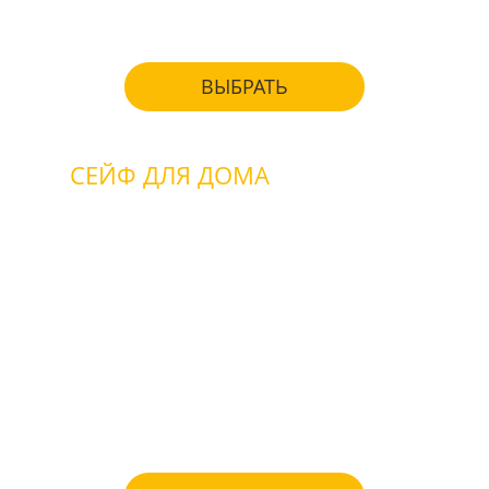
ВЫБРАТЬ
СЕЙФ ДЛЯ ДОМА
взломостойкие
огнестойкие
для денег
для ценностей
для бумаг и документов
для хранения оружия