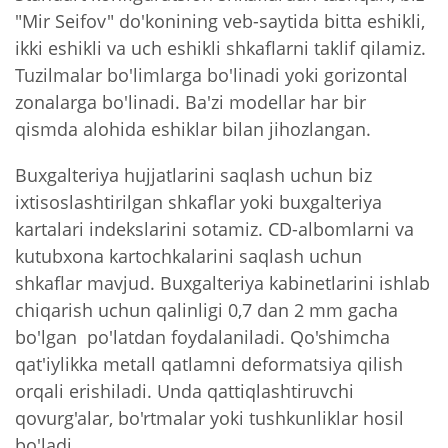
"Mir Seifov" do'konining veb-saytida bitta eshikli,
ikki eshikli va uch eshikli shkaflarni taklif qilamiz.
Tuzilmalar bo'limlarga bo'linadi yoki gorizontal
zonalarga bo'linadi. Ba'zi modellar har bir
qismda alohida eshiklar bilan jihozlangan.
Buxgalteriya hujjatlarini saqlash uchun biz
ixtisoslashtirilgan shkaflar yoki buxgalteriya
kartalari indekslarini sotamiz. CD-albomlarni va
kutubxona kartochkalarini saqlash uchun
shkaflar mavjud. Buxgalteriya kabinetlarini ishlab
chiqarish uchun qalinligi 0,7 dan 2 mm gacha
bo'lgan po'latdan foydalaniladi. Qo'shimcha
qat'iylikka metall qatlamni deformatsiya qilish
orqali erishiladi. Unda qattiqlashtiruvchi
qovurg'alar, bo'rtmalar yoki tushkunliklar hosil
bo'ladi.