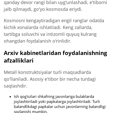
qanday devor rangi bilan uyg'unlashadi, e'tiborni
jalb qilmaydi, go'yo kosmosda eriydi.
Kosmosni kengaytiradigan engil ranglar odatda
kichik xonalarda ishlatiladi. Keng zallarda,
tartibga soluvchi va intizomli quyuq kulrang
ohangdan foydalanish o'rinlidir.
Arxiv kabinetlaridan foydalanishning
afzalliklari
Metall konstruktsiyalar turli maqsadlarda
qo'llaniladi. Asosiy e'tibor bir necha turdagi
saqlashdir.
Ish qog'ozlari shkafning javonlariga bulaklarda
joylashtiriladi yoki papkalarga joylashtiriladi. Turli
balandlikdagi papkalar uchun javonlarning balandligi
sozlanishi mumkin.