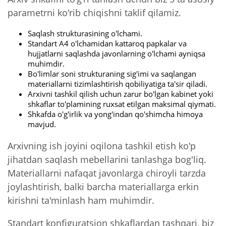
parametrni ko'rib chiqishni taklif qilamiz.
Saqlash strukturasining o'lchami.
Standart A4 o'lchamidan kattaroq papkalar va
hujjatlarni saqlashda javonlarning o'lchami ayniqsa
muhimdir.
Bo'limlar soni strukturaning sig'imi va saqlangan
materiallarni tizimlashtirish qobiliyatiga ta'sir qiladi.
Arxivni tashkil qilish uchun zarur bo'lgan kabinet yoki
shkaflar to'plamining ruxsat etilgan maksimal qiymati.
Shkafda o'g'irlik va yong'indan qo'shimcha himoya
mavjud.
Arxivning ish joyini oqilona tashkil etish ko'p
jihatdan saqlash mebellarini tanlashga bog'liq.
Materiallarni nafaqat javonlarga chiroyli tarzda
joylashtirish, balki barcha materiallarga erkin
kirishni ta'minlash ham muhimdir.
Standart konfiguratsion shkaflardan tashqari, biz