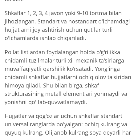
Shkaflar 1, 2, 3, 4 javon yoki 9-10 tortma bilan
jihozlangan. Standart va nostandart o'lchamdagi
hujjatlarni joylashtirish uchun qutilar turli
o'lchamlarda ishlab chiqariladi.
Po'lat listlardan foydalangan holda o'g'rilikka
chidamli tuzilmalar turli xil mexanik ta'sirlarga
muvaffaqiyatli qarshilik ko'rsatadi. Yong'inga
chidamli shkaflar hujjatlarni ochiq olov ta'siridan
himoya qiladi. Shu bilan birga, shkaf
strukturasining metall elementlari yonmaydi va
yonishni qo'llab-quvvatlamaydi.
Hujjatlar va qog'ozlar uchun shkaflar standart
universal ranglarda bo'yalgan: ochiq kulrang va
quyuq kulrang. Olijanob kulrang soya deyarli har