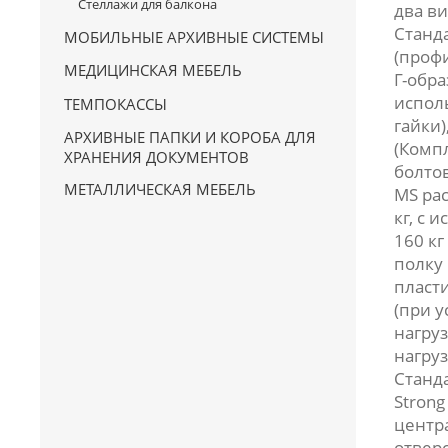
Стеллажи для балкона
два в
Станда
МОБИЛЬНЫЕ АРХИВНЫЕ СИСТЕМЫ
(профи
МЕДИЦИНСКАЯ МЕБЕЛЬ
Г-обра
испол
ТЕМПОКАССЫ
гайки)
АРХИВНЫЕ ПАПКИ И КОРОБА ДЛЯ
(Комп
ХРАНЕНИЯ ДОКУМЕНТОВ
болтов
МЕТАЛЛИЧЕСКАЯ МЕБЕЛЬ
MS рас
кг, с 
160 кг
полку 
пласт
(при 
нагруз
нагруз
Станда
Strong
центр
отвер