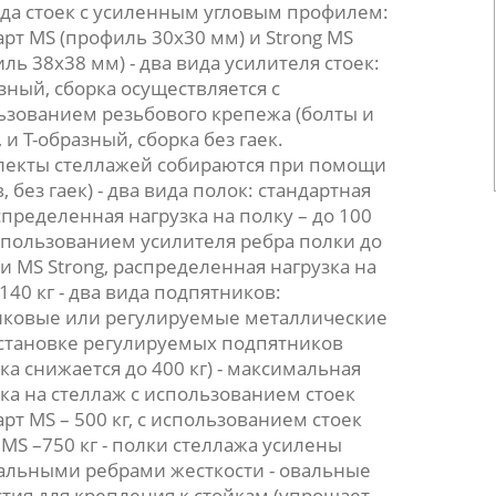
ида стоек с усиленным угловым профилем:
рт MS (профиль 30х30 мм) и Strong MS
ль 38х38 мм) - два вида усилителя стоек:
зный, сборка осуществляется с
ьзованием резьбового крепежа (болты и
, и Т-образный, сборка без гаек.
лекты стеллажей собираются при помощи
, без гаек) - два вида полок: стандартная
пределенная нагрузка на полку – до 100
использованием усилителя ребра полки до
 и MS Strong, распределенная нагрузка на
140 кг - два вида подпятников:
иковые или регулируемые металлические
установке регулируемых подпятников
ка снижается до 400 кг) - максимальная
ка на стеллаж с использованием стоек
рт MS – 500 кг, с использованием стоек
 MS –750 кг - полки стеллажа усилены
альными ребрами жесткости - овальные
стия для крепления к стойкам (упрощает