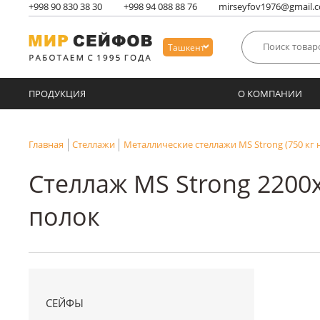
+998
90 830 38 30
+998
94 088 88 76
mirseyfov1976@gmail.
Ташкент
ПРОДУКЦИЯ
О КОМПАНИИ
Главная
Стеллажи
Металлические стеллажи MS Strong (750 кг 
Стеллаж MS Strong 2200
полок
СЕЙФЫ