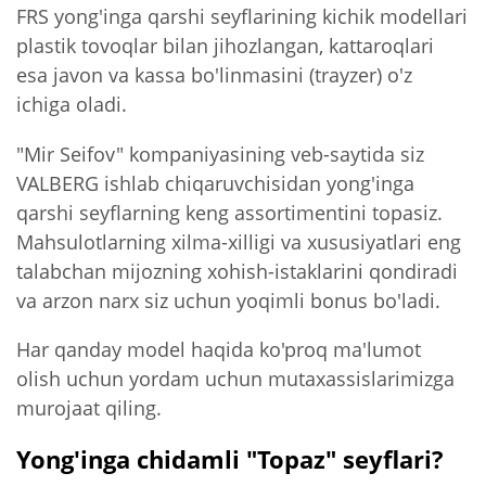
FRS yong'inga qarshi seyflarining kichik modellari
plastik tovoqlar bilan jihozlangan, kattaroqlari
esa javon va kassa bo'linmasini (trayzer) o'z
ichiga oladi.
"Mir Seifov" kompaniyasining veb-saytida siz
VALBERG ishlab chiqaruvchisidan yong'inga
qarshi seyflarning keng assortimentini topasiz.
Mahsulotlarning xilma-xilligi va xususiyatlari eng
talabchan mijozning xohish-istaklarini qondiradi
va arzon narx siz uchun yoqimli bonus bo'ladi.
Har qanday model haqida ko'proq ma'lumot
olish uchun yordam uchun mutaxassislarimizga
murojaat qiling.
Yong'inga chidamli "Topaz" seyflari?