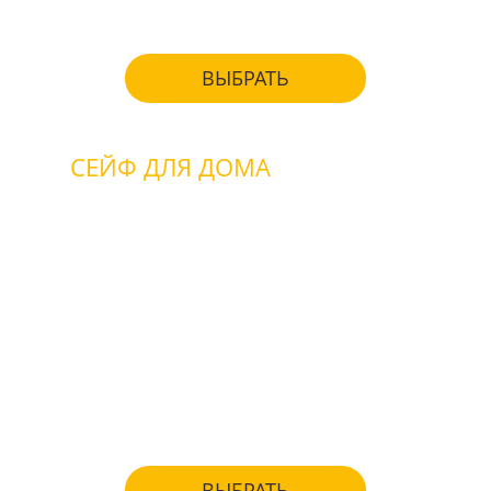
ВЫБРАТЬ
СЕЙФ ДЛЯ ДОМА
взломостойкие
огнестойкие
для денег
для ценностей
для бумаг и документов
для хранения оружия
ВЫБРАТЬ