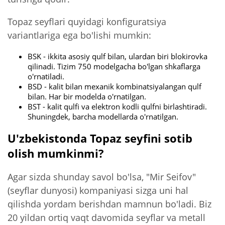
Topaz seyflari quyidagi konfiguratsiya
variantlariga ega bo'lishi mumkin:
BSK - ikkita asosiy qulf bilan, ulardan biri blokirovka
qilinadi. Tizim 750 modelgacha bo'lgan shkaflarga
o'rnatiladi.
BSD - kalit bilan mexanik kombinatsiyalangan qulf
bilan. Har bir modelda o'rnatilgan.
BST - kalit qulfi va elektron kodli qulfni birlashtiradi.
Shuningdek, barcha modellarda o'rnatilgan.
U'zbekistonda Topaz seyfini sotib
olish mumkinmi?
Agar sizda shunday savol bo'lsa, "Mir Seifov"
(seyflar dunyosi) kompaniyasi sizga uni hal
qilishda yordam berishdan mamnun bo'ladi. Biz
20 yildan ortiq vaqt davomida seyflar va metall