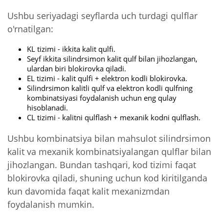
Ushbu seriyadagi seyflarda uch turdagi qulflar
o'rnatilgan:
KL tizimi - ikkita kalit qulfi.
Seyf ikkita silindrsimon kalit qulf bilan jihozlangan,
ulardan biri blokirovka qiladi.
EL tizimi - kalit qulfi + elektron kodli blokirovka.
Silindrsimon kalitli qulf va elektron kodli qulfning
kombinatsiyasi foydalanish uchun eng qulay
hisoblanadi.
CL tizimi - kalitni qulflash + mexanik kodni qulflash.
Ushbu kombinatsiya bilan mahsulot silindrsimon
kalit va mexanik kombinatsiyalangan qulflar bilan
jihozlangan. Bundan tashqari, kod tizimi faqat
blokirovka qiladi, shuning uchun kod kiritilganda
kun davomida faqat kalit mexanizmdan
foydalanish mumkin.