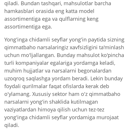
qiladi. Bundan tashqari, mahsulotlar barcha
hamkasblari orasida eng katta model
assortimentiga ega va qulflarning keng
assortimentiga ega.
Yong'inga chidamli seyflar yong'in paytida sizning
qimmatbaho narsalaringiz xavfsizligini ta'minlash
uchun mo'ljallangan. Bunday mahsulot ko'pincha
turli kompaniyalar egalariga yordamga keladi,
muhim hujjatlar va narsalarni begonalardan
uzoqroq saqlashga yordam beradi. Lekin bunday
foydali qurilmalar faqat ofislarda kerak deb
o'ylamang. Xususiy sektor ham o'z qimmatbaho
narsalarni yong'in shaklida kutilmagan
vaziyatlardan himoya qilish uchun tez-tez
yong'inga chidamli seyflar yordamiga murojaat
qiladi.