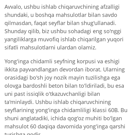
Avvalo, ushbu ishlab chiqaruvchining afzalligi
shundaki, u boshqa mahsulotlar bilan savdo
qilmasdan, faqat seyflar bilan shug'ullanadi.
Shunday qilib, biz ushbu sohadagi eng so'nggi
yangiliklarga muvofiq ishlab chiqarilgan yuqori
sifatli mahsulotlarni ulardan olamiz.
Yong'inga chidamli seyfning korpusi va eshigi
ikkita payvandlangan devordan iborat. Ularning
orasidagi bo'sh joy nozik mayin tuzilishga ega
olovga bardoshli beton bilan to'ldiriladi, bu esa
uni past issiqlik o'tkazuvchanligi bilan
ta'minlaydi. Ushbu ishlab chiqaruvchining
seyflarining yong'inga chidamliligi klassi 60B. Bu
shuni anglatadiki, ichida qog'oz muhiti bo'lgan
mahsulot 60 daqiqa davomida yong'inga qarshi
turishga qodir.