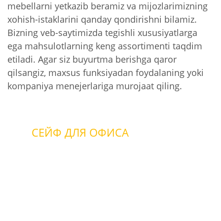
mebellarni yetkazib beramiz va mijozlarimizning
xohish-istaklarini qanday qondirishni bilamiz.
Bizning veb-saytimizda tegishli xususiyatlarga
ega mahsulotlarning keng assortimenti taqdim
etiladi. Agar siz buyurtma berishga qaror
qilsangiz, maxsus funksiyadan foydalaning yoki
kompaniya menejerlariga murojaat qiling.
СЕЙФ ДЛЯ ОФИСА
офис с пожаротушением
офис охраняемый
если нет охраны и
пожаротушения
с защитой от пожара
с комплексной защитой