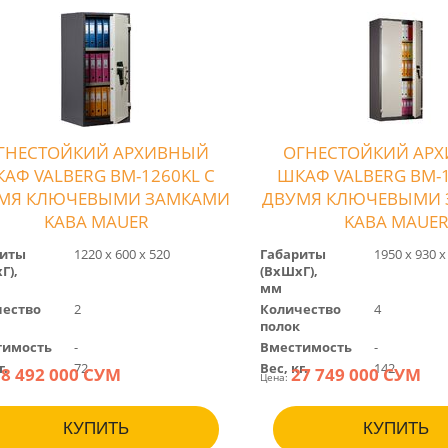
ГНЕСТОЙКИЙ АРХИВНЫЙ
ОГНЕСТОЙКИЙ АР
АФ VALBERG BM-1260KL С
ШКАФ VALBERG BM-1
МЯ КЛЮЧЕВЫМИ ЗАМКАМИ
ДВУМЯ КЛЮЧЕВЫМИ
KABA MAUER
KABA MAUE
риты
1220 х 600 х 520
Габариты
1950 х 930 х
Г),
(BхШхГ),
мм
ество
2
Количество
4
полок
тимость
-
Вместимость
-
г.
72
Вес, кг.
142
8 492 000 СУМ
27 749 000 СУМ
Цена:
КУПИТЬ
КУПИТЬ