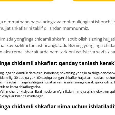
zga qimmatbaho narsalaringiz va mol-mulkingizni ishonchli 
hujjat shkaflarini taklif qilishdan mamnunmiz.
imizda yong'inga chidamli shkafni sotib olish sizning hujj
l xavfsizlikni tanlashni anglatadi. Bizning yong'inga chid
to ekstremal sharoitlarda ham tarkibni xavfsiz va xavfsiz 
inga chidamli shkaflar: qanday tanlash kerak
ng'inga chidamlilik darajasini baholang: shkafning yong'in ta'siriga qancha 
idamliligi 30 daqiqa yoki 60 daqiqa bo'lgan shkaflar hujjatlarni saqlash uc
jmi: saqlashni rejalashtirgan hujjatlar va narsalar soniga qarab qaror qiling.
rtib to katta shkaflargacha.
'shimcha funktsiyalar: Ba'zi modellar o'g'irlikdan himoya qilish, elektron 
nktsiyalar bilan ta'minlangan.
inga chidamli shkaflar nima uchun ishlatiladi