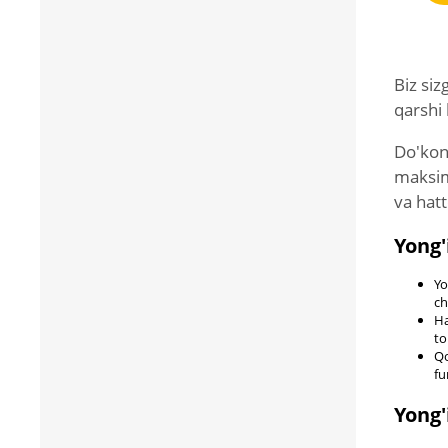
Biz si
qarshi 
Do'kon
maksima
va hat
Yong'
Yo
ch
Ha
to
Qo
fu
Yong'