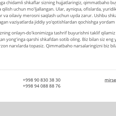
nga chidamli shkaflar sizning hujjatlaringiz, qimmatbaho 
qilish uchun mo'ljallangan. Ular, ayniqsa, ofislarda, yuridi
lar va oilaviy merosni saqlash uchun uyda zarur. Ushbu shk
agan vaziyatlarda jiddiy yo'qotishlardan qochishga yordam
izning onlayn-do'konimizga tashrif buyurishni taklif qilami
an yong'inga qarshi shkafdan sotib oling. Biz bilan siz eng y
arzon narxlarda topasiz. Qimmatbaho narsalaringizni biz bil
+998
90 830 38 30
mirs
+998
94 088 88 76