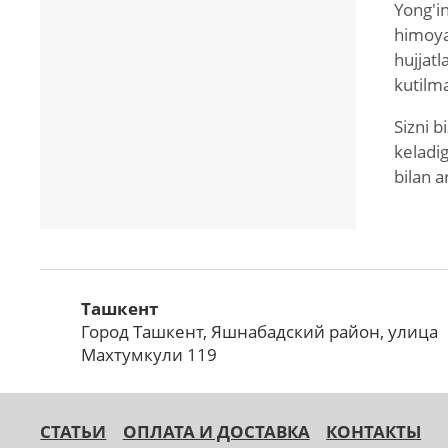
Yong'i
himoya 
hujjat
kutilm
Sizni b
keladig
bilan 
Ташкент
Город Ташкент, Яшнабадский район, улица
Махтумкули 119
СТАТЬИ
ОПЛАТА И ДОСТАВКА
КОНТАКТЫ