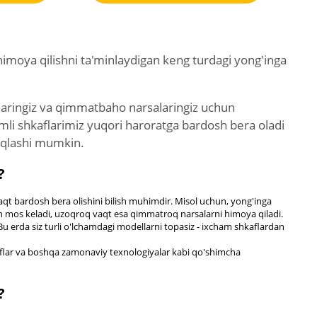
himoya qilishni ta'minlaydigan keng turdagi yong'inga
atlaringiz va qimmatbaho narsalaringiz uchun
amli shkaflarimiz yuqori haroratga bardosh bera oladi
saqlashi mumkin.
?
vaqt bardosh bera olishini bilish muhimdir. Misol uchun, yong'inga
hun mos keladi, uzoqroq vaqt esa qimmatroq narsalarni himoya qiladi.
 Bu erda siz turli o'lchamdagi modellarni topasiz - ixcham shkaflardan
qulflar va boshqa zamonaviy texnologiyalar kabi qo'shimcha
?