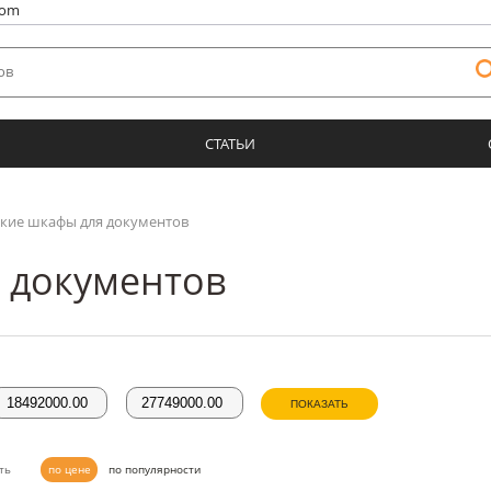
com
СТАТЬИ
кие шкафы для документов
 документов
ПОКАЗАТЬ
ть
по цене
по популярности