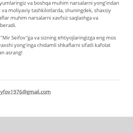
buyumlaringiz va boshqa muhim narsalarni yong'indan
k va moliyaviy tashkilotlarda, shuningdek, shaxsiy
aflar muhim narsalarni xavfsiz saqlashga va
 beradi.
z "Mir Seifov"ga va sizning ehtiyojlaringizga eng mos
axshi yong'inga chidamli shkaflarni sifatli kafolat
an asrang!
eyfov1976@gmail.com