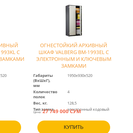
ХИВНЫЙ
ОГНЕСТОЙКИЙ АРХИВНЫЙ
993KL С
ШКАФ VALBERG BM-1993EL С
 ЗАМКАМИ
ЭЛЕКТРОННЫМ И КЛЮЧЕВЫМ
R
ЗАМКАМИ
 520
Габариты
1950x930x520
(BхШхГ),
мм
Количество
4
полок
Вес, кг.
128,5
Тип замка
электронный кодовый
27 749 000 СУМ
Цена:
КУПИТЬ