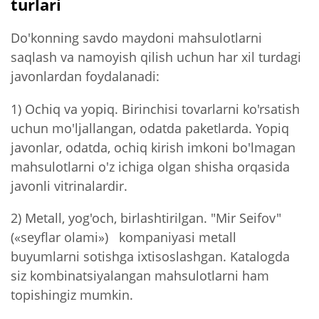
turlari
Do'konning savdo maydoni mahsulotlarni
saqlash va namoyish qilish uchun har xil turdagi
javonlardan foydalanadi:
1) Ochiq va yopiq. Birinchisi tovarlarni ko'rsatish
uchun mo'ljallangan, odatda paketlarda. Yopiq
javonlar, odatda, ochiq kirish imkoni bo'lmagan
mahsulotlarni o'z ichiga olgan shisha orqasida
javonli vitrinalardir.
2) Metall, yog'och, birlashtirilgan. "Mir Seifov"
(«seyflar olami») kompaniyasi metall
buyumlarni sotishga ixtisoslashgan. Katalogda
siz kombinatsiyalangan mahsulotlarni ham
topishingiz mumkin.