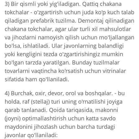
3) Bir qismli yoki yig'iladigan. Qattiq chakana
tokchalar - o'zgartirish uchun juda ko'p kuch talab
qiladigan prefabrik tuzilma. Demontaj qilinadigan
chakana tokchalar, agar ular turli xil mahsulotlar
va jihozlarni namoyish qilish uchun mo'ljallangan
bo'lsa, ishlatiladi. Ular javonlarning balandligi
yoki kengligini tezda o'zgartirishingiz mumkin
bo'lgan tarzda yaratilgan. Bunday tuzilmalar
tovarlarni vaqtincha ko'rsatish uchun vitrinalar
sifatida ham qo'llaniladi.
4) Burchak, oxir, devor, orol va boshqalar. - bu
holda, raf (stellaj) turi uning o'rnatilishi joyiga
qarab tanlanadi. Qoida tariqasida, makonni
(joyni) optimallashtirish uchun katta savdo
maydonini jihozlash uchun barcha turdagi
javonlar qo'llaniladi: