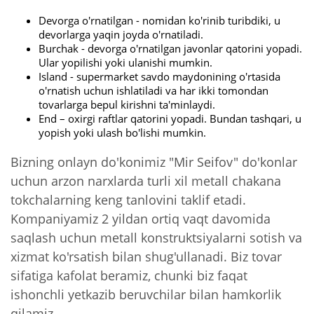
Devorga o'rnatilgan - nomidan ko'rinib turibdiki, u
devorlarga yaqin joyda o'rnatiladi.
Burchak - devorga o'rnatilgan javonlar qatorini yopadi.
Ular yopilishi yoki ulanishi mumkin.
Island - supermarket savdo maydonining o'rtasida
o'rnatish uchun ishlatiladi va har ikki tomondan
tovarlarga bepul kirishni ta'minlaydi.
End – oxirgi raftlar qatorini yopadi. Bundan tashqari, u
yopish yoki ulash bo'lishi mumkin.
Bizning onlayn do'konimiz "Mir Seifov" do'konlar
uchun arzon narxlarda turli xil metall chakana
tokchalarning keng tanlovini taklif etadi.
Kompaniyamiz 2 yildan ortiq vaqt davomida
saqlash uchun metall konstruktsiyalarni sotish va
xizmat ko'rsatish bilan shug'ullanadi. Biz tovar
sifatiga kafolat beramiz, chunki biz faqat
ishonchli yetkazib beruvchilar bilan hamkorlik
qilamiz.