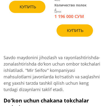
Количество полок
КУПИТЬ
4
Цена:
1 196 000 СУМ
КУПИТЬ
Savdo maydonini jihozlash va rayonlashtirishda-
zonalashtirishda do'kon uchun ombor tokchalari
ishlatiladi. "Mir Seifov" kompaniyasi
mahsulotlarni javonlarda ko'rsatish va saqlashni
eng yaxshi tarzda tashkil qilish uchun keng
turdagi dizaynlarni taklif etadi.
Do'kon uchun chakana tokchalar