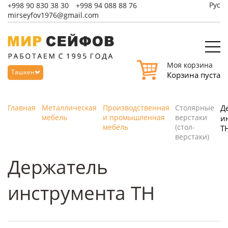
Рус
+998
90 830 38 30
+998
94 088 88 76
mirseyfov1976@gmail.com
Моя корзина
Ташкент
Корзина пуста
Главная
Металлическая
Производственная
Столярные
Д
мебель
и промышленная
верстаки
и
мебель
(стол-
T
верстаки)
Держатель
инструмента TH