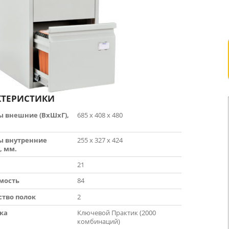
КТЕРИСТИКИ
ы внешние (ВхШхГ),
685 х 408 х 480
ы внутренние
255 х 327 х 424
, мм.
21
мость
84
ство полок
2
ка
Ключевой Практик (2000
комбинаций)