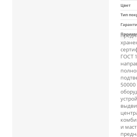
Цвет
Тип по
Гарант
Произв
предн
хране
серти
ГОСТ 
напра
полно
подтв
50000 
обору
устро
выдви
центр
комби
и мас
предн