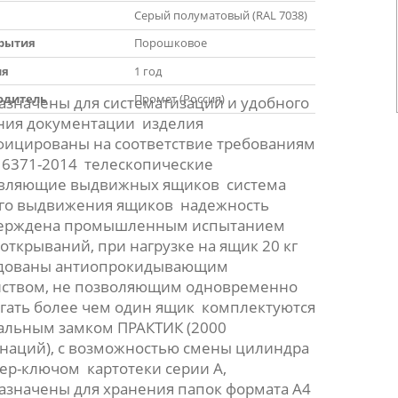
Серый полуматовый (RAL 7038)
крытия
Порошковое
ия
1 год
одитель
Промет (Россия)
азначены для систематизации и удобного
ния документации изделия
фицированы на соответствие требованиям
16371-2014 телескопические
вляющие выдвижных ящиков система
го выдвижения ящиков надежность
ерждена промышленным испытанием
открываний, при нагрузке на ящик 20 кг
дованы антиопрокидывающим
йством, не позволяющим одновременно
гать более чем один ящик комплектуются
альным замком ПРАКТИК (2000
наций), с возможностью смены цилиндра
тер-ключом картотеки серии А,
азначены для хранения папок формата А4