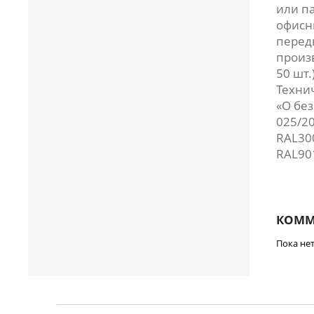
или п
офисн
перед
произв
50 шт.
Техни
«О бе
025/20
RAL30
RAL90
КОММ
Пока не