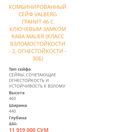
КОМБИНИРОВАННЫЙ
СЕЙФ VALBERG
ГРАНИТ 46 С
КЛЮЧЕВЫМ ЗАМКОМ
KABA MAUER (КЛАСС
ВЗЛОМОСТОЙКОСТИ
- 2, ОГНЕСТОЙКОСТИ -
30Б)
Тип сейфа
СЕЙФЫ, СОЧЕТАЮЩИЕ
ОГНЕСТОЙКОСТЬ И
УСТОЙЧИВОСТЬ К ВЗЛОМУ
Высота
460
Ширина
440
Глубина
430
Цена:
11 919 000 СУМ