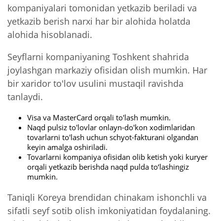
kompaniyalari tomonidan yetkazib beriladi va
yetkazib berish narxi har bir alohida holatda
alohida hisoblanadi.
Seyflarni kompaniyaning Toshkent shahrida
joylashgan markaziy ofisidan olish mumkin. Har
bir xaridor to'lov usulini mustaqil ravishda
tanlaydi.
Visa va MasterCard orqali to'lash mumkin.
Naqd pulsiz to'lovlar onlayn-do'kon xodimlaridan
tovarlarni to'lash uchun schyot-fakturani olgandan
keyin amalga oshiriladi.
Tovarlarni kompaniya ofisidan olib ketish yoki kuryer
orqali yetkazib berishda naqd pulda to‘lashingiz
mumkin.
Taniqli Koreya brendidan chinakam ishonchli va
sifatli seyf sotib olish imkoniyatidan foydalaning.