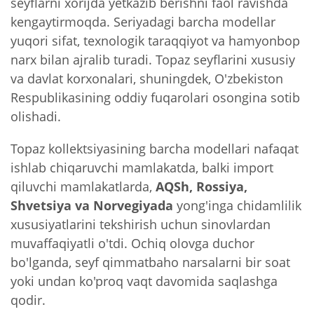
seyflarni xorijda yetkazib berishni faol ravishda
kengaytirmoqda. Seriyadagi barcha modellar
yuqori sifat, texnologik taraqqiyot va hamyonbop
narx bilan ajralib turadi. Topaz seyflarini xususiy
va davlat korxonalari, shuningdek, O'zbekiston
Respublikasining oddiy fuqarolari osongina sotib
olishadi.
Topaz kollektsiyasining barcha modellari nafaqat
ishlab chiqaruvchi mamlakatda, balki import
qiluvchi mamlakatlarda,
AQSh, Rossiya,
Shvetsiya va Norvegiyada
yong'inga chidamlilik
xususiyatlarini tekshirish uchun sinovlardan
muvaffaqiyatli o'tdi. Ochiq olovga duchor
bo'lganda, seyf qimmatbaho narsalarni bir soat
yoki undan ko'proq vaqt davomida saqlashga
qodir.