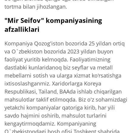
tortma bilan jihozlangan.
"Mir Seifov" kompaniyasining
afzalliklari
Kompaniya Qozog'iston bozorida 25 yildan ortiq
va O`zbekiston bozorida 2023 yildan buyon
faoliyat yuritib kelmoqda. Faoliyatimizning
dastlabki kunlaridanoq biz seyflar va metall
mebellarni sotish va ularga xizmat ko'rsatishga
ixtisoslashganmiz. Xaridorlarga Koreya
Respublikasi, Tailand, BAAda ishlab chiqarilgan
mahsulotlar taklif etilmoqda. Biz o'z sohamizdagi
yetakchi kompaniyalar qatoriga kirib, har yili
savdo hajmini oshirib, mahsulot turlarini
kengaytirmoqdamiz. Kompaniyaning
O`zbekistondagi bosh ofisi Toshkent shahrida