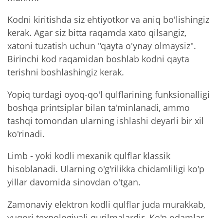
Kodni kiritishda siz ehtiyotkor va aniq bo'lishingiz
kerak. Agar siz bitta raqamda xato qilsangiz,
xatoni tuzatish uchun "qayta o'ynay olmaysiz".
Birinchi kod raqamidan boshlab kodni qayta
terishni boshlashingiz kerak.
Yopiq turdagi oyoq-qo'l qulflarining funksionalligi
boshqa printsiplar bilan ta'minlanadi, ammo
tashqi tomondan ularning ishlashi deyarli bir xil
ko'rinadi.
Limb - yoki kodli mexanik qulflar klassik
hisoblanadi. Ularning o'g'rilikka chidamliligi ko'p
yillar davomida sinovdan o'tgan.
Zamonaviy elektron kodli qulflar juda murakkab,
yuqori texnologiyali qurilmalardir. Ko'p odamlar