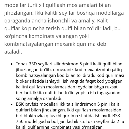
modellar turli xil qulflash moslamalari bilan
jihozlangan. Ikki kalitli seyflar boshqa modellarga
qaraganda ancha ishonchli va amaliy. Kalit
qulflar ko'pincha terish qulfi bilan to'ldiriladi, bu
ko'pincha kombinatsiyalangan yoki
kombinatsiyalangan mexanik qurilma deb
ataladi.
Topaz BSD seyflari silindrsimon 5 pinli kalit qulfi bilan
jihozlangan bo'lib, u mexanik kod mexanizmini qattiq
kombinatsiyalangan kod bilan to'ldiradi. Kod qurilmasi
bloker sifatida ishlaydi. Ish vaqtida faqat kod yoqilgan
kalitni qulflash moslamasidan foydalanishga ruxsat
beriladi. Ikkita qulf bilan to'liq yopish ish tugagandan
so'ng amalga oshiriladi.
BSK xavfsiz modellari ikkita silindrsimon 5 pinli kalit
qulflari bilan jihozlangan. Ikki qulflash moslamasidan
biri blokirovka qiluvchi qurilma sifatida ishlaydi. BSK-
750 modeligacha bo'lgan kichik stol usti seyflarida 2 ta
kalitli qulflarning kombinatsiyasi o'rnatilgan.