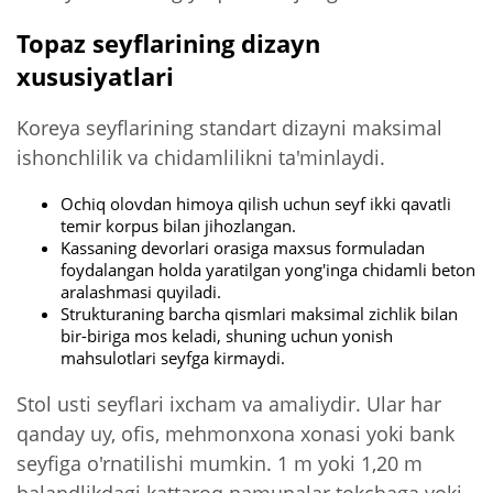
Topaz seyflarining dizayn
xususiyatlari
Koreya seyflarining standart dizayni maksimal
ishonchlilik va chidamlilikni ta'minlaydi.
Ochiq olovdan himoya qilish uchun seyf ikki qavatli
temir korpus bilan jihozlangan.
Kassaning devorlari orasiga maxsus formuladan
foydalangan holda yaratilgan yong'inga chidamli beton
aralashmasi quyiladi.
Strukturaning barcha qismlari maksimal zichlik bilan
bir-biriga mos keladi, shuning uchun yonish
mahsulotlari seyfga kirmaydi.
Stol usti seyflari ixcham va amaliydir. Ular har
qanday uy, ofis, mehmonxona xonasi yoki bank
seyfiga o'rnatilishi mumkin. 1 m yoki 1,20 m
balandlikdagi kattaroq namunalar tokchaga yoki