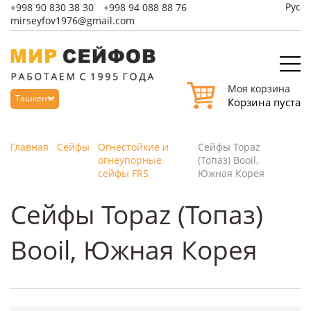
Рус
+998
90 830 38 30
+998
94 088 88 76
mirseyfov1976@gmail.com
Моя корзина
Ташкент
Корзина пуста
Главная
Сейфы
Огнестойкие и
Сейфы Topaz
огнеупорные
(Топаз) Booil,
сейфы FRS
Южная Корея
Сейфы Topaz (Топаз)
Booil, Южная Корея