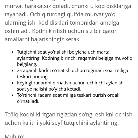
murvat harakatsiz qoladi, chunki u kod disklariga
tayanadi. Ochiq turdagi qulfda murvat yo'q,
ularning ishi kod disklari tomonidan amalga
oshiriladi. Kodni kiritish uchun siz bir qator
amallarni bajarishingiz kerak.
Tutqichni soat yo'nalishi bo'yicha uch marta
aylantiring. Kodning birinchi raqamini belgiga muvofiq
belgilang.
2-raqamli kodni o'rnatish uchun tugmani soat miliga
teskari burang.
Keyingi raqamni o'rnatish uchun uchinchi aylanish
soat yo'nalishi bo'yicha ketadi.
To'rtinchi raqam soat miliga teskari burish orqali
o'rnatiladi.
To'liq kodni kiritganingizdan so'ng, eshikni ochish
uchun kalitni yoki seyf tutqichini aylantiring.
Muhim!