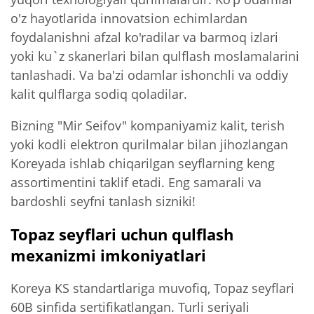
o'z hayotlarida innovatsion echimlardan
foydalanishni afzal ko'radilar va barmoq izlari
yoki ku`z skanerlari bilan qulflash moslamalarini
tanlashadi. Va ba'zi odamlar ishonchli va oddiy
kalit qulflarga sodiq qoladilar.
Bizning "Mir Seifov" kompaniyamiz kalit, terish
yoki kodli elektron qurilmalar bilan jihozlangan
Koreyada ishlab chiqarilgan seyflarning keng
assortimentini taklif etadi. Eng samarali va
bardoshli seyfni tanlash sizniki!
Topaz seyflari uchun qulflash
mexanizmi imkoniyatlari
Koreya KS standartlariga muvofiq, Topaz seyflari
60B sinfida sertifikatlangan. Turli seriyali