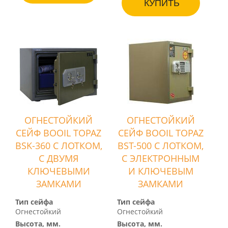
КУПИТЬ
ОГНЕСТОЙКИЙ
ОГНЕСТОЙКИЙ
СЕЙФ BOOIL TOPAZ
СЕЙФ BOOIL TOPAZ
BSK-360 С ЛОТКОМ,
BST-500 С ЛОТКОМ,
С ДВУМЯ
С ЭЛЕКТРОННЫМ
КЛЮЧЕВЫМИ
И КЛЮЧЕВЫМ
ЗАМКАМИ
ЗАМКАМИ
Тип сейфа
Тип сейфа
Огнестойкий
Огнестойкий
Высота, мм.
Высота, мм.