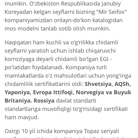
mumkin. O'zbekiston Respublikasida Janubiy
Koreyadan kelgan seyflarni bizning "Mir Seifov"
kompaniyamizdan onlayn-do'kon katalogidan
mos modelni tanlab sotib olish mumkin.
Haqiqatan ham kuchli va o'g'rilikka chidamli
seyflarni yaratish uchun ishlab chiqaruvchi
korroziyaga deyarli chidamli bo'lgan EGI -
po'latidan foydalanadi. Kompaniya turli
mamlakatlarda o'z mahsulotlari uchun yong'inga
chidamlilik sertifikatlarini oldi:
Shvetsiya, AQSh,
Yaponiya, Evropa Ittifoqi, Norvegiya va Buyuk
Britaniya. Rossiya
davlat standarti
standartlariga muvofiqligi to'g'risidagi sertifikati
ham mavjud.
Oxirgi 10 yil ichida kompaniya Topaz seriyali