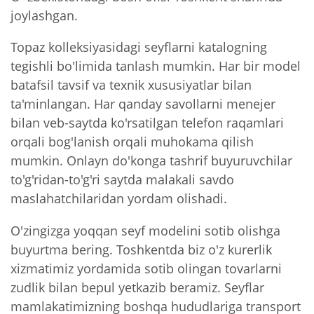
joylashgan.
Topaz kolleksiyasidagi seyflarni katalogning
tegishli bo'limida tanlash mumkin. Har bir model
batafsil tavsif va texnik xususiyatlar bilan
ta'minlangan. Har qanday savollarni menejer
bilan veb-saytda ko'rsatilgan telefon raqamlari
orqali bog'lanish orqali muhokama qilish
mumkin. Onlayn do'konga tashrif buyuruvchilar
to'g'ridan-to'g'ri saytda malakali savdo
maslahatchilaridan yordam olishadi.
O'zingizga yoqqan seyf modelini sotib olishga
buyurtma bering. Toshkentda biz o'z kurerlik
xizmatimiz yordamida sotib olingan tovarlarni
zudlik bilan bepul yetkazib beramiz. Seyflar
mamlakatimizning boshqa hududlariga transport