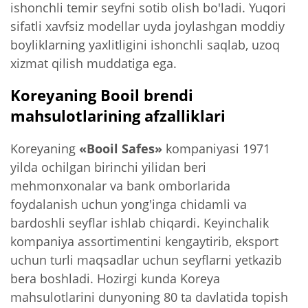
ishonchli temir seyfni sotib olish bo'ladi. Yuqori
sifatli xavfsiz modellar uyda joylashgan moddiy
boyliklarning yaxlitligini ishonchli saqlab, uzoq
xizmat qilish muddatiga ega.
Koreyaning Booil brendi
mahsulotlarining afzalliklari
Koreyaning
«Booil Safes»
kompaniyasi 1971
yilda ochilgan birinchi yilidan beri
mehmonxonalar va bank omborlarida
foydalanish uchun yong'inga chidamli va
bardoshli seyflar ishlab chiqardi. Keyinchalik
kompaniya assortimentini kengaytirib, eksport
uchun turli maqsadlar uchun seyflarni yetkazib
bera boshladi. Hozirgi kunda Koreya
mahsulotlarini dunyoning 80 ta davlatida topish