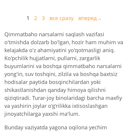
1
2
3
все сразу
вперед→
Qimmatbaho narsalarni saqlash vazifasi
o'tmishda dolzarb bo'lgan, hozir ham muhim va
kelajakda o'z ahamiyatini yo'qotmasligi aniq.
Ko'pchilik hujjatlarni, pullarni, zargarlik
buyumlarini va boshqa qimmatbaho narsalarni
yong'in, suv toshqini, zilzila va boshqa baxtsiz
hodisalar paytida bosqinchilardan yoki
shikastlanishdan qanday himoya qilishni
qiziqtiradi. Turar-joy binolaridagi barcha maxfiy
va yashirin joylar o'g'rilikka ixtisoslashgan
jinoyatchilarga yaxshi ma'lum.
Bunday vaziyatda yagona oqilona yechim