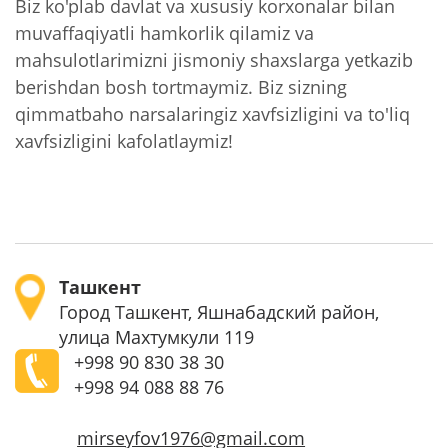
Biz ko'plab davlat va xususiy korxonalar bilan
muvaffaqiyatli hamkorlik qilamiz va
mahsulotlarimizni jismoniy shaxslarga yetkazib
berishdan bosh tortmaymiz. Biz sizning
qimmatbaho narsalaringiz xavfsizligini va to'liq
xavfsizligini kafolatlaymiz!
Ташкент
Город Ташкент, Яшнабадский район,
улица Махтумкули 119
+998
90 830 38 30
+998
94 088 88 76
mirseyfov1976@gmail.com