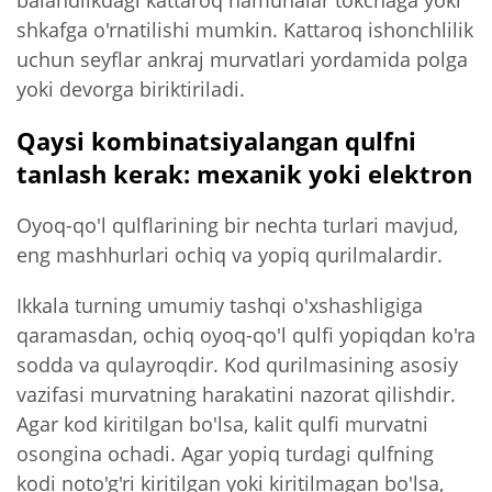
shkafga o'rnatilishi mumkin. Kattaroq ishonchlilik
uchun seyflar ankraj murvatlari yordamida polga
yoki devorga biriktiriladi.
Qaysi kombinatsiyalangan qulfni
tanlash kerak: mexanik yoki elektron
Oyoq-qo'l qulflarining bir nechta turlari mavjud,
eng mashhurlari ochiq va yopiq qurilmalardir.
Ikkala turning umumiy tashqi o'xshashligiga
qaramasdan, ochiq oyoq-qo'l qulfi yopiqdan ko'ra
sodda va qulayroqdir. Kod qurilmasining asosiy
vazifasi murvatning harakatini nazorat qilishdir.
Agar kod kiritilgan bo'lsa, kalit qulfi murvatni
osongina ochadi. Agar yopiq turdagi qulfning
kodi noto'g'ri kiritilgan yoki kiritilmagan bo'lsa,