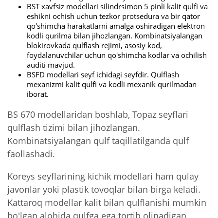
BST xavfsiz modellari silindrsimon 5 pinli kalit qulfi va
eshikni ochish uchun tezkor protsedura va bir qator
qo'shimcha harakatlarni amalga oshiradigan elektron
kodli qurilma bilan jihozlangan. Kombinatsiyalangan
blokirovkada qulflash rejimi, asosiy kod,
foydalanuvchilar uchun qo'shimcha kodlar va ochilish
auditi mavjud.
BSFD modellari seyf ichidagi seyfdir. Qulflash
mexanizmi kalit qulfi va kodli mexanik qurilmadan
iborat.
BS 670 modellaridan boshlab, Topaz seyflari
qulflash tizimi bilan jihozlangan.
Kombinatsiyalangan qulf taqillatilganda qulf
faollashadi.
Koreys seyflarining kichik modellari ham qulay
javonlar yoki plastik tovoqlar bilan birga keladi.
Kattaroq modellar kalit bilan qulflanishi mumkin
bo'lgan alohida qulfga ega tortib olinadigan