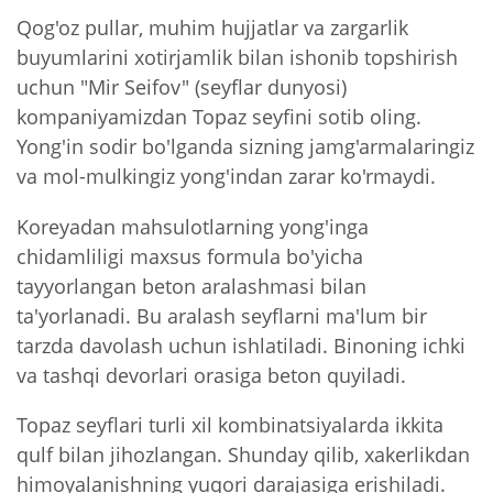
Qog'oz pullar, muhim hujjatlar va zargarlik
buyumlarini xotirjamlik bilan ishonib topshirish
uchun "Mir Seifov" (seyflar dunyosi)
kompaniyamizdan Topaz seyfini sotib oling.
Yong'in sodir bo'lganda sizning jamg'armalaringiz
va mol-mulkingiz yong'indan zarar ko'rmaydi.
Koreyadan mahsulotlarning yong'inga
chidamliligi maxsus formula bo'yicha
tayyorlangan beton aralashmasi bilan
ta'yorlanadi. Bu aralash seyflarni ma'lum bir
tarzda davolash uchun ishlatiladi. Binoning ichki
va tashqi devorlari orasiga beton quyiladi.
Topaz seyflari turli xil kombinatsiyalarda ikkita
qulf bilan jihozlangan. Shunday qilib, xakerlikdan
himoyalanishning yuqori darajasiga erishiladi.