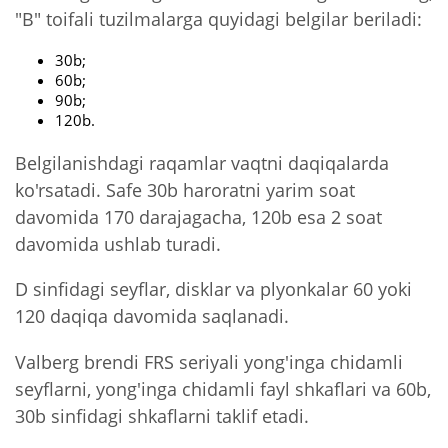
"B" toifali tuzilmalarga quyidagi belgilar beriladi:
30b;
60b;
90b;
120b.
Belgilanishdagi raqamlar vaqtni daqiqalarda
ko'rsatadi. Safe 30b haroratni yarim soat
davomida 170 darajagacha, 120b esa 2 soat
davomida ushlab turadi.
D sinfidagi seyflar, disklar va plyonkalar 60 yoki
120 daqiqa davomida saqlanadi.
Valberg brendi FRS seriyali yong'inga chidamli
seyflarni, yong'inga chidamli fayl shkaflari va 60b,
30b sinfidagi shkaflarni taklif etadi.