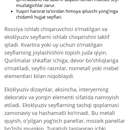
muzlatgichlar zarur.
Yuqori harorat ta'siridan himoya qiluvchi yong'inga
chidamli hujjat seyflari.
Rossiya ishlab chiqaruvchisi o'rnatilgan va
eksklyuziv seyflarni ishlab chiqarishni taklif
qiladi. Kvartira yoki uy uchun o'rnatilgan
seyflarning joylashishini topish juda qiyin.
Qurilmalar shkaflar ichiga, devor bo'shliqlariga
o'rnatiladi, seyfni rasmlar, nometall yoki mebel
elementlari bilan niqoblaydi.
Eksklyuziv dizaynlar, aksincha, interyerning
dekorativ va yorqin elementi sifatida namoyish
etiladi. Eksklyuziv seyflarning tashqi qoplamasi
zamonaviy va hashamatli ko'rinadi. Bu metall
quyish, o'yilgan yog'och panellar, mozaik panellar
bo'lishi mumkin. Tugatish tanlangan ichki