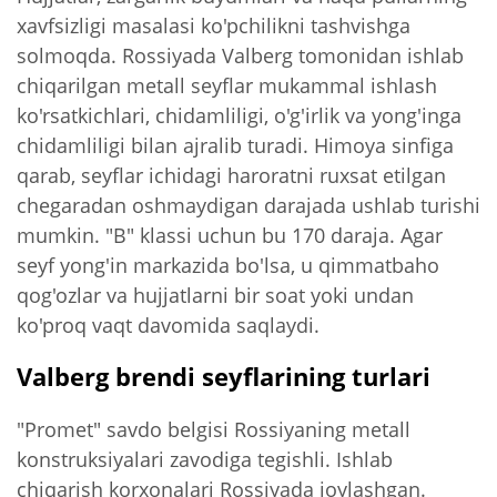
xavfsizligi masalasi ko'pchilikni tashvishga
solmoqda. Rossiyada Valberg tomonidan ishlab
chiqarilgan metall seyflar mukammal ishlash
ko'rsatkichlari, chidamliligi, o'g'irlik va yong'inga
chidamliligi bilan ajralib turadi. Himoya sinfiga
qarab, seyflar ichidagi haroratni ruxsat etilgan
chegaradan oshmaydigan darajada ushlab turishi
mumkin. "B" klassi uchun bu 170 daraja. Agar
seyf yong'in markazida bo'lsa, u qimmatbaho
qog'ozlar va hujjatlarni bir soat yoki undan
ko'proq vaqt davomida saqlaydi.
Valberg brendi seyflarining turlari
"Promet" savdo belgisi Rossiyaning metall
konstruksiyalari zavodiga tegishli. Ishlab
chiqarish korxonalari Rossiyada joylashgan.