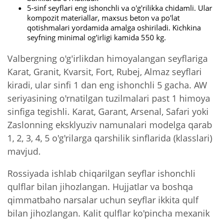
5-sinf seyflari eng ishonchli va o'g'rilikka chidamli. Ular
kompozit materiallar, maxsus beton va po'lat
qotishmalari yordamida amalga oshiriladi. Kichkina
seyfning minimal og'irligi kamida 550 kg.
Valbergning o'g'irlikdan himoyalangan seyflariga
Karat, Granit, Kvarsit, Fort, Rubej, Almaz seyflari
kiradi, ular sinfi 1 dan eng ishonchli 5 gacha. AW
seriyasining o'rnatilgan tuzilmalari past 1 himoya
sinfiga tegishli. Karat, Garant, Arsenal, Safari yoki
Zaslonning eksklyuziv namunalari modelga qarab
1, 2, 3, 4, 5 o'g'rilarga qarshilik sinflarida (klasslari)
mavjud.
Rossiyada ishlab chiqarilgan seyflar ishonchli
qulflar bilan jihozlangan. Hujjatlar va boshqa
qimmatbaho narsalar uchun seyflar ikkita qulf
bilan jihozlangan. Kalit qulflar ko'pincha mexanik