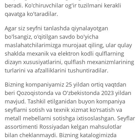
beradi. Ko'chiruvchilar og'ir tuzilmani kerakli
qavatga ko'taradilar.
Agar siz seyfni tanlashda qiynalayotgan
bo'lsangiz, o'qitilgan savdo bo'yicha
maslahatchilarimizga murojaat qiling, ular qulay
shaklda mexanik va elektron kodli qulflarning
dizayn xususiyatlarini, qulflash mexanizmlarining
turlarini va afzalliklarini tushuntiradilar.
Bizning kompaniyamiz 25 yildan ortiq vaqtdan
beri Qozoqistonda va O'zbekistonda 2023 yildan
mavjud. Tashkil etilganidan buyon kompaniya
seyflarni sotish va texnik xizmat ko'rsatish va
metall mebellarni sotishga ixtisoslashgan. Seyflar
assortimenti Rossiyadan kelgan mahsulotlar
bilan cheklanmaydi. Bizning katalogimizda