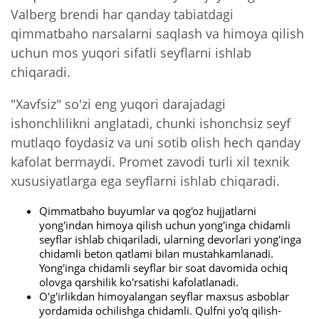
Valberg brendi har qanday tabiatdagi
qimmatbaho narsalarni saqlash va himoya qilish
uchun mos yuqori sifatli seyflarni ishlab
chiqaradi.
"Xavfsiz" so'zi eng yuqori darajadagi
ishonchlilikni anglatadi, chunki ishonchsiz seyf
mutlaqo foydasiz va uni sotib olish hech qanday
kafolat bermaydi. Promet zavodi turli xil texnik
xususiyatlarga ega seyflarni ishlab chiqaradi.
Qimmatbaho buyumlar va qog'oz hujjatlarni
yong'indan himoya qilish uchun yong'inga chidamli
seyflar ishlab chiqariladi, ularning devorlari yong'inga
chidamli beton qatlami bilan mustahkamlanadi.
Yong'inga chidamli seyflar bir soat davomida ochiq
olovga qarshilik ko'rsatishi kafolatlanadi.
O'g'irlikdan himoyalangan seyflar maxsus asboblar
yordamida ochilishga chidamli. Qulfni yo'q qilish-