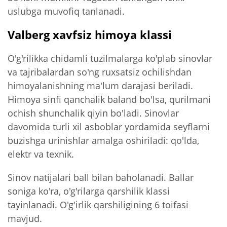
uslubga muvofiq tanlanadi.
Valberg xavfsiz himoya klassi
O'g'rilikka chidamli tuzilmalarga ko'plab sinovlar
va tajribalardan so'ng ruxsatsiz ochilishdan
himoyalanishning ma'lum darajasi beriladi.
Himoya sinfi qanchalik baland bo'lsa, qurilmani
ochish shunchalik qiyin bo'ladi. Sinovlar
davomida turli xil asboblar yordamida seyflarni
buzishga urinishlar amalga oshiriladi: qo'lda,
elektr va texnik.
Sinov natijalari ball bilan baholanadi. Ballar
soniga ko'ra, o'g'rilarga qarshilik klassi
tayinlanadi. O'g'irlik qarshiligining 6 toifasi
mavjud.