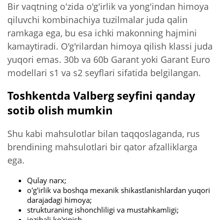
Bir vaqtning o'zida o'g'irlik va yong'indan himoya
qiluvchi kombinachiya tuzilmalar juda qalin
ramkaga ega, bu esa ichki makonning hajmini
kamaytiradi. O'g'rilardan himoya qilish klassi juda
yuqori emas. 30b va 60b Garant yoki Garant Euro
modellari s1 va s2 seyflari sifatida belgilangan.
Toshkentda Valberg seyfini qanday
sotib olish mumkin
Shu kabi mahsulotlar bilan taqqoslaganda, rus
brendining mahsulotlari bir qator afzalliklarga
ega.
Qulay narx;
o'g'irlik va boshqa mexanik shikastlanishlardan yuqori
darajadagi himoya;
strukturaning ishonchliligi va mustahkamligi;
jozibali ko'rinish.