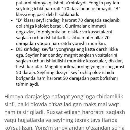
pullarni himoya qilishni ta'minlaydi. Yong'in paytida
seyfning ichki harorati 170 darajadan oshmaydi. "B"
klassi eng past deb hisoblanadi.
"D" klassi seyf ichidagi harorat 70 darajada saqlanib
qolishiga kafolat beradi. Qurilmalar qimmatli
qog'ozlar, fotoplyonkalar, disklar va kassetalarni
saqlash uchun ishlatiladi. Ushbu materiallar 70
darajadan yuqori haroratda yonishi mumkin.
DIS sinfidagi seyflar yong'inga eng katta qarshilikka
ega. Seyflar har qanday magnit saqlash vositalarini
saqlash uchun ishlatilishi mumkin: kassetalar, disklar,
flesh-kartalar. Magnit qurilmalarning yongin chegarasi
50 daraja. Seyfning dizayni seyf ochiq olov ichida
bo'lganda ham harorat 50 darajadan past bo'lishini
ta'minlaydi.
Himoya darajasiga nafaqat yong'inga chidamlilik
sinfi, balki olovda o'tkaziladigan maksimal vaqt
ham ta'sir qiladi. Ruxsat etilgan haroratni saqlash
vaqti hujjatlarda va seyfning texnik tavsiflarida
ko'rsatilgan. Yong'in sinovlaridan o'tgandan so'ng,