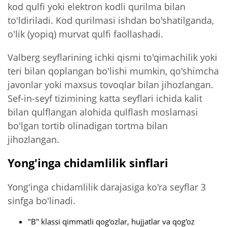
kod qulfi yoki elektron kodli qurilma bilan
to'ldiriladi. Kod qurilmasi ishdan bo'shatilganda,
o'lik (yopiq) murvat qulfi faollashadi.
Valberg seyflarining ichki qismi to'qimachilik yoki
teri bilan qoplangan bo'lishi mumkin, qo'shimcha
javonlar yoki maxsus tovoqlar bilan jihozlangan.
Sef-in-seyf tizimining katta seyflari ichida kalit
bilan qulflangan alohida qulflash moslamasi
bo'lgan tortib olinadigan tortma bilan
jihozlangan.
Yong'inga chidamlilik sinflari
Yong'inga chidamlilik darajasiga ko'ra seyflar 3
sinfga bo'linadi.
"B" klassi qimmatli qog'ozlar, hujjatlar va qog'oz