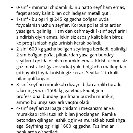
0-sinf - minimal chidamlilik. Bu hatto seyf ham emas,
faqat asosiy kalit bilan ochiladigan metall quti.
1-sinf - bu og'irligi 245 kg gacha bo'lgan uyda
foydalanish uchun seyflar. Korpus po'lat plitalardan
yasalgan, qalinligi 1 sm dan oshmaydi 1-sinf seyflarini
sindirish qiyin emas, lekin siz asosiy kalit bilan biroz
ko'proq ishlashingiz-urinish kerak bo'ladi.
2-sinf 600 kg gacha bo'lgan seyflarga beriladi, qalinligi
2 sm bo'lgan po'lat plitalardan yasalgan bunday
seyflarni qo'lda ochish mumkin emas. Kirish uchun siz
gaz mash'alasi (gazosvarka) yoki bolg'acha matkapdan
(otboynik) foydalanishingiz kerak. Seyflar 2 ta kalit
bilan qulflangan.
3-sinf seyflari murakkab dizayni bilan ajralib turadi.
Ularning vazni 1500 kg ga etadi. Faqatgina
professional bunday qurilmani buzishi mumkin,
ammo bu unga sezilarli vaqtni oladi.
4-sinf seyflari zarbaga chidamli mexanizmlar va
murakkab ichki tuzilish bilan jihozlangan. Ramka
betondan qilingan, eshik og'ir va murakkab tuzilishga
ega. Seyfning og'irligi 1600 kg gacha. Tuzilmalar
banklarda o'rnatiladi.