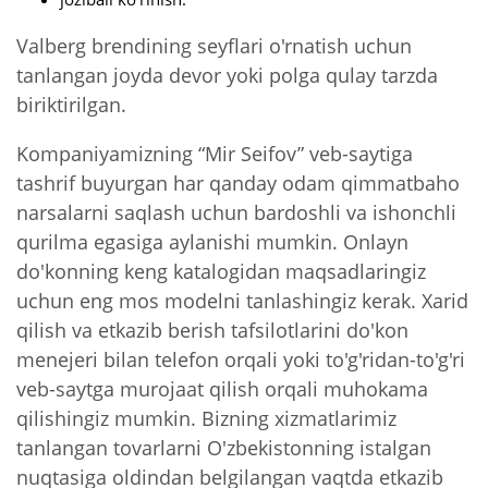
Valberg brendining seyflari o'rnatish uchun
tanlangan joyda devor yoki polga qulay tarzda
biriktirilgan.
Kompaniyamizning “Mir Seifov” veb-saytiga
tashrif buyurgan har qanday odam qimmatbaho
narsalarni saqlash uchun bardoshli va ishonchli
qurilma egasiga aylanishi mumkin. Onlayn
do'konning keng katalogidan maqsadlaringiz
uchun eng mos modelni tanlashingiz kerak. Xarid
qilish va etkazib berish tafsilotlarini do'kon
menejeri bilan telefon orqali yoki to'g'ridan-to'g'ri
veb-saytga murojaat qilish orqali muhokama
qilishingiz mumkin. Bizning xizmatlarimiz
tanlangan tovarlarni O'zbekistonning istalgan
nuqtasiga oldindan belgilangan vaqtda etkazib