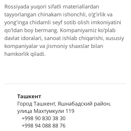
Rossiyada yuqori sifatli materiallardan
tayyorlangan chinakam ishonchli, o'g'irlik va
yong'inga chidamli seyf sotib olish imkoniyatini
qo'ldan boy bermang. Kompaniyamiz ko'plab
davlat idoralari, sanoat ishlab chiqarishi, xususiy
kompaniyalar va jismoniy shaxslar bilan
hamkorlik qiladi.
Ташкент
Город Ташкент, Яшнабадский район,
улица Махтумкули 119
+998
90 830 38 30
+998
94 088 88 76