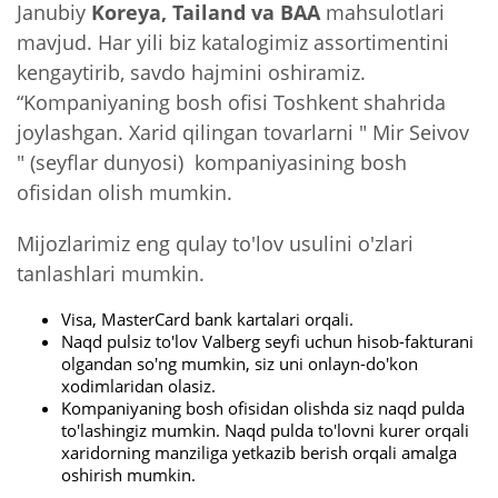
Janubiy
Koreya, Tailand va BAA
mahsulotlari
mavjud. Har yili biz katalogimiz assortimentini
kengaytirib, savdo hajmini oshiramiz.
“Kompaniyaning bosh ofisi Toshkent shahrida
joylashgan. Xarid qilingan tovarlarni " Mir Seivov
" (seyflar dunyosi) kompaniyasining bosh
ofisidan olish mumkin.
Mijozlarimiz eng qulay to'lov usulini o'zlari
tanlashlari mumkin.
Visa, MasterCard bank kartalari orqali.
Naqd pulsiz to'lov Valberg seyfi uchun hisob-fakturani
olgandan so'ng mumkin, siz uni onlayn-do'kon
xodimlaridan olasiz.
Kompaniyaning bosh ofisidan olishda siz naqd pulda
to'lashingiz mumkin. Naqd pulda to'lovni kurer orqali
xaridorning manziliga yetkazib berish orqali amalga
oshirish mumkin.