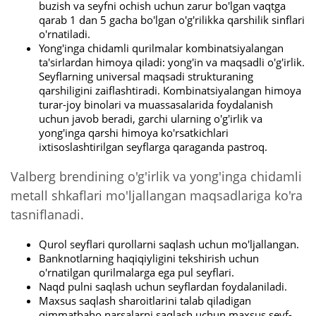
buzish va seyfni ochish uchun zarur bo'lgan vaqtga
qarab 1 dan 5 gacha bo'lgan o'g'rilikka qarshilik sinflari
o'rnatiladi.
Yong'inga chidamli qurilmalar kombinatsiyalangan
ta'sirlardan himoya qiladi: yong'in va maqsadli o'g'irlik.
Seyflarning universal maqsadi strukturaning
qarshiligini zaiflashtiradi. Kombinatsiyalangan himoya
turar-joy binolari va muassasalarida foydalanish
uchun javob beradi, garchi ularning o'g'irlik va
yong'inga qarshi himoya ko'rsatkichlari
ixtisoslashtirilgan seyflarga qaraganda pastroq.
Valberg brendining o'g'irlik va yong'inga chidamli
metall shkaflari mo'ljallangan maqsadlariga ko'ra
tasniflanadi.
Qurol seyflari qurollarni saqlash uchun mo'ljallangan.
Banknotlarning haqiqiyligini tekshirish uchun
o'rnatilgan qurilmalarga ega pul seyflari.
Naqd pulni saqlash uchun seyflardan foydalaniladi.
Maxsus saqlash sharoitlarini talab qiladigan
qimmatbaho narsalarni saqlash uchun maxsus seyf-